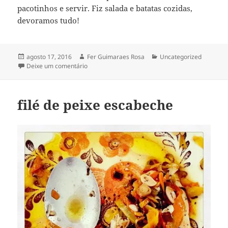
pacotinhos e servir. Fiz salada e batatas cozidas,
devoramos tudo!
Publicado
Autor
Categorias
agosto 17, 2016
Fer Guimaraes Rosa
Uncategorized
em
em halibut enrolado na folha de bananeira [peixe
Deixe um comentário
filé de peixe escabeche