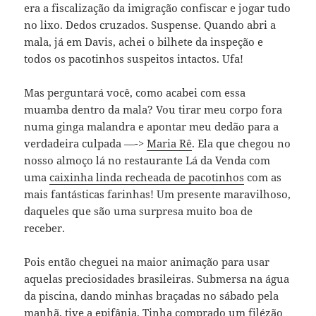
era a fiscalização da imigração confiscar e jogar tudo
no lixo. Dedos cruzados. Suspense. Quando abri a
mala, já em Davis, achei o bilhete da inspeção e
todos os pacotinhos suspeitos intactos. Ufa!
Mas perguntará você, como acabei com essa
muamba dentro da mala? Vou tirar meu corpo fora
numa ginga malandra e apontar meu dedão para a
verdadeira culpada —->
Maria Rê
. Ela que chegou no
nosso almoço lá no restaurante Lá da Venda com
uma
caixinha linda recheada de pacotinhos
com as
mais fantásticas farinhas! Um presente maravilhoso,
daqueles que são uma surpresa muito boa de
receber.
Pois então cheguei na maior animação para usar
aquelas preciosidades brasileiras. Submersa na água
da piscina, dando minhas braçadas no sábado pela
manhã, tive a epifânia. Tinha comprado um filézão