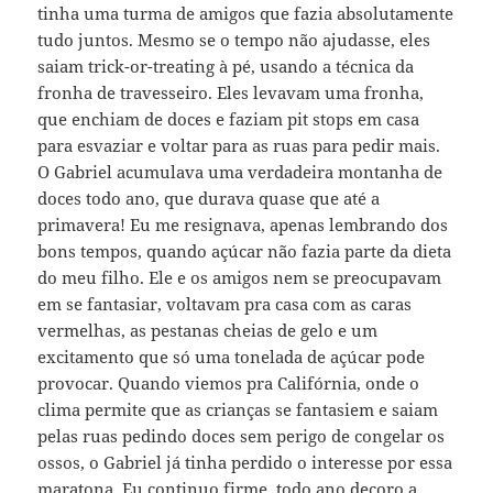
tinha uma turma de amigos que fazia absolutamente
tudo juntos. Mesmo se o tempo não ajudasse, eles
saiam trick-or-treating à pé, usando a técnica da
fronha de travesseiro. Eles levavam uma fronha,
que enchiam de doces e faziam pit stops em casa
para esvaziar e voltar para as ruas para pedir mais.
O Gabriel acumulava uma verdadeira montanha de
doces todo ano, que durava quase que até a
primavera! Eu me resignava, apenas lembrando dos
bons tempos, quando açúcar não fazia parte da dieta
do meu filho. Ele e os amigos nem se preocupavam
em se fantasiar, voltavam pra casa com as caras
vermelhas, as pestanas cheias de gelo e um
excitamento que só uma tonelada de açúcar pode
provocar. Quando viemos pra Califórnia, onde o
clima permite que as crianças se fantasiem e saiam
pelas ruas pedindo doces sem perigo de congelar os
ossos, o Gabriel já tinha perdido o interesse por essa
maratona. Eu continuo firme, todo ano decoro a