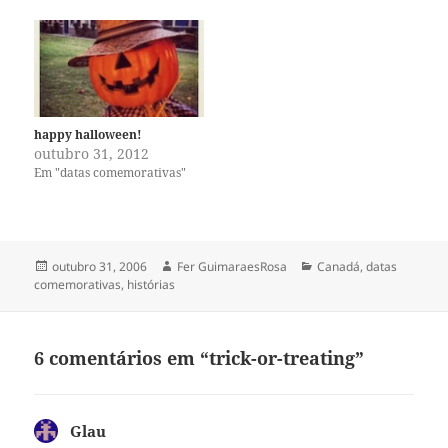
happy halloween!
outubro 31, 2012
Em "datas comemorativas"
Publicado
Autor
Categorias
outubro 31, 2006
Fer GuimaraesRosa
Canadá
,
datas
em
comemorativas
,
histórias
6 comentários em “trick-or-treating”
Glau
disse: