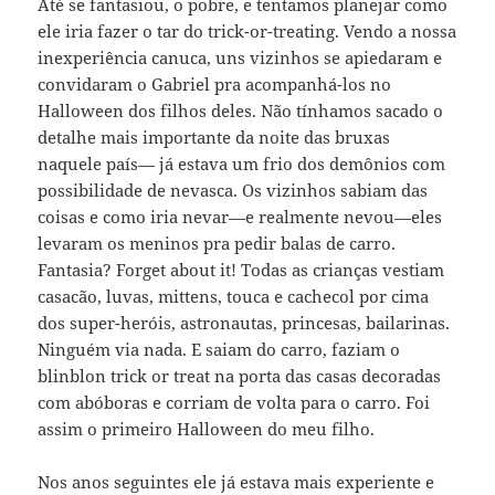
Até se fantasiou, o pobre, e tentamos planejar como
ele iria fazer o tar do trick-or-treating. Vendo a nossa
inexperiência canuca, uns vizinhos se apiedaram e
convidaram o Gabriel pra acompanhá-los no
Halloween dos filhos deles. Não tínhamos sacado o
detalhe mais importante da noite das bruxas
naquele país— já estava um frio dos demônios com
possibilidade de nevasca. Os vizinhos sabiam das
coisas e como iria nevar—e realmente nevou—eles
levaram os meninos pra pedir balas de carro.
Fantasia? Forget about it! Todas as crianças vestiam
casacão, luvas, mittens, touca e cachecol por cima
dos super-heróis, astronautas, princesas, bailarinas.
Ninguém via nada. E saiam do carro, faziam o
blinblon trick or treat na porta das casas decoradas
com abóboras e corriam de volta para o carro. Foi
assim o primeiro Halloween do meu filho.
Nos anos seguintes ele já estava mais experiente e