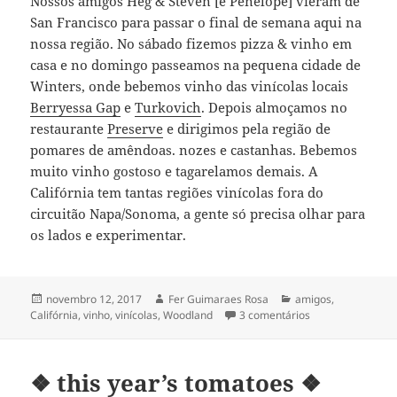
Nossos amigos Heg & Steven [e Penélope] vieram de
San Francisco para passar o final de semana aqui na
nossa região. No sábado fizemos pizza & vinho em
casa e no domingo passeamos na pequena cidade de
Winters, onde bebemos vinho das vinícolas locais
Berryessa Gap
e
Turkovich
. Depois almoçamos no
restaurante
Preserve
e dirigimos pela região de
pomares de amêndoas. nozes e castanhas. Bebemos
muito vinho gostoso e tagarelamos demais. A
Califórnia tem tantas regiões vinícolas fora do
circuitão Napa/Sonoma, a gente só precisa olhar para
os lados e experimentar.
Publicado
Autor
Categorias
novembro 12, 2017
Fer Guimaraes Rosa
amigos
,
em
em comida & vin
Califórnia
,
vinho
,
vinícolas
,
Woodland
3 comentários
❖ this year’s tomatoes ❖