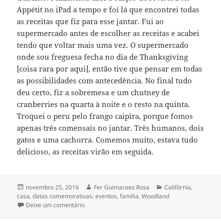
Appétit no iPad a tempo e foi lá que encontrei todas
as receitas que fiz para esse jantar. Fui ao
supermercado antes de escolher as receitas e acabei
tendo que voltar mais uma vez. O supermercado
onde sou freguesa fecha no dia de Thanksgiving
[coisa rara por aqui], então tive que pensar em todas
as possibilidades com antecedência. No final tudo
deu certo, fiz a sobremesa e um chutney de
cranberries na quarta à noite e o resto na quinta.
Troquei o peru pelo frango caipira, porque fomos
apenas três comensais no jantar. Três humanos, dois
gatos e uma cachorra. Comemos muito, estava tudo
delicioso, as receitas virão em seguida.
Publicado
Autor
Categorias
novembro 25, 2016
Fer Guimaraes Rosa
Califórnia
,
em
casa
,
datas comemorativas
,
eventos
,
família
,
Woodland
em thanksgiving dinner
Deixe um comentário