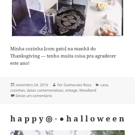
Minha cozinha [com gato] na manhã do
Thanksgiving — tenho muita coisa pra agradecer
este ano!
Publicado
Autor
Categorias
novembro 24, 2016
Fer Guimaraes Rosa
casa
,
em
cozinhas
,
datas comemorativas
,
vintage
,
Woodland
em Happy Thanksgiving!
Deixe um comentário
h a p p y ◎ ◦ ● h a l l o w e e n