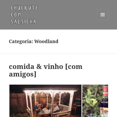
MENU
E
Chucrute com Salsicha
WIDGETS
Categoria:
Woodland
comida & vinho [com
amigos]