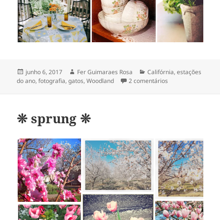
Publicado
Autor
Categorias
junho 6, 2017
Fer Guimaraes Rosa
Califórnia
,
estações
em
em may was very ni
do ano
,
fotografia
,
gatos
,
Woodland
2 comentários
❊ sprung ❊