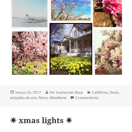
Publicado
Autor
Categorias
março 25, 2017
Fer Guimaraes Rosa
Califórnia
,
Davis
,
em
em ❊ sprung ❊
estações do ano
,
flores
,
Woodland
3 comentários
✷ xmas lights ✷