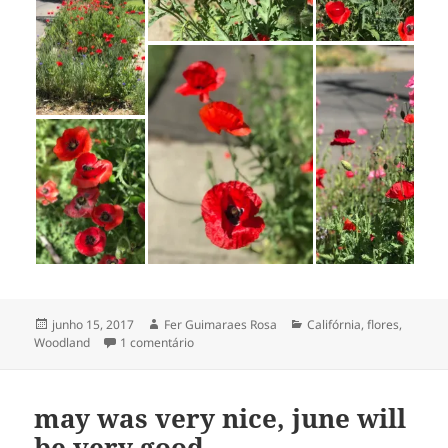
Publicado
Autor
Categorias
junho 15, 2017
Fer Guimaraes Rosa
Califórnia
,
flores
,
em
em papoulas vermelhas [nas minhas caminhad
Woodland
1 comentário
may was very nice, june will
be very good