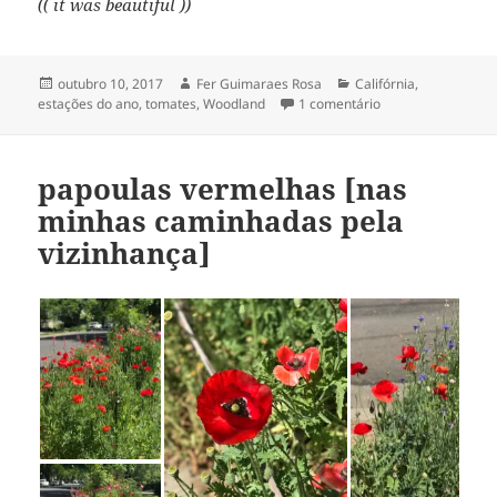
(( it was beautiful ))
Publicado
Autor
Categorias
outubro 10, 2017
Fer Guimaraes Rosa
Califórnia
,
em
em ❖ this year’s 
estações do ano
,
tomates
,
Woodland
1 comentário
papoulas vermelhas [nas
minhas caminhadas pela
vizinhança]