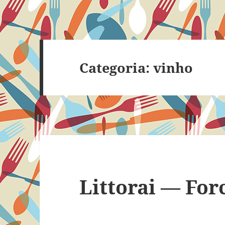
Categoria:
vinho
Littorai — For