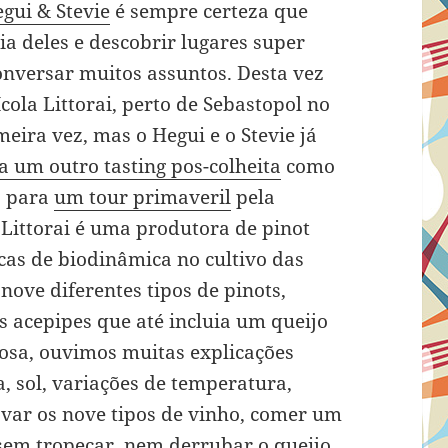
gui & Stevie
é sempre certeza que
a deles e descobrir lugares super
onversar muitos assuntos. Desta vez
cola Littorai, perto de Sebastopol no
eira vez, mas o Hegui e o Stevie já
 um outro tasting pos-colheita
como
o para
um tour primaveril
pela
 Littorai é uma produtora de pinot
cas de biodinâmica no cultivo das
ove diferentes tipos de pinots,
 acepipes que até incluia um queijo
Rosa, ouvimos muitas explicações
a, sol, variações de temperatura,
ovar os nove tipos de vinho, comer um
sem tropeçar, nem derrubar o queijo