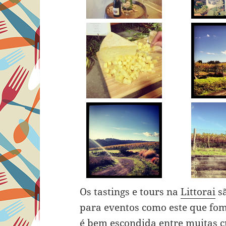
Os tastings e tours na
Littorai
sã
para eventos como este que fomo
é bem escondida entre muitas c