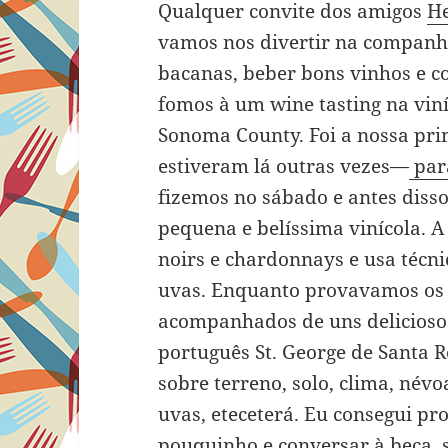
Qualquer convite dos amigos
He
vamos nos divertir na companhi
bacanas, beber bons vinhos e c
fomos à um wine tasting na viní
Sonoma County. Foi a nossa prim
estiveram lá outras vezes—
para
fizemos no sábado e antes diss
pequena e belíssima vinícola. A
noirs e chardonnays e usa técni
uvas. Enquanto provavamos os n
acompanhados de uns deliciosos
português St. George de Santa 
sobre terreno, solo, clima, névo
uvas, eteceterá. Eu consegui pr
pouquinho e conversar à beça, 