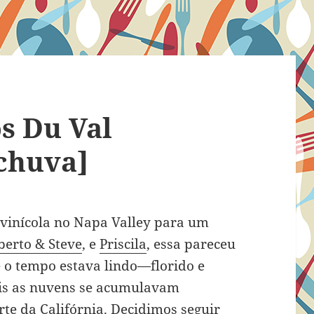
os Du Val
 chuva]
vinícola no Napa Valley para um
berto & Steve
, e
Priscila
, essa pareceu
 o tempo estava lindo—florido e
is as nuvens se acumulavam
te da Califórnia. Decidimos seguir