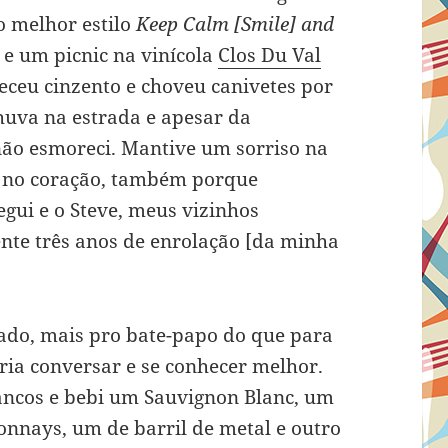
o melhor estilo
Keep Calm [Smile] and
e um picnic na vinícola
Clos Du Val
ceu cinzento e choveu canivetes por
uva na estrada e apesar da
ão esmoreci. Mantive um sorriso na
ão no coração, também porque
egui e o Steve, meus vizinhos
ente três anos de enrolação [da minha
ado, mais pro bate-papo do que para
ria conversar e se conhecer melhor.
rancos e bebi um Sauvignon Blanc, um
onnays, um de barril de metal e outro