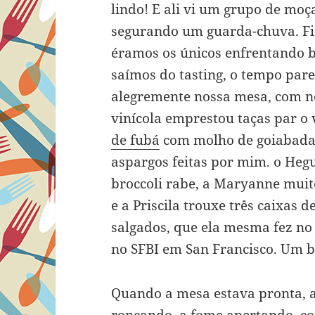
lindo! E ali vi um grupo de m
segurando um guarda-chuva. Fi
éramos os únicos enfrentando
saímos do tasting, o tempo par
alegremente nossa mesa, com nos
vinícola emprestou taças par 
de fubá
com molho de goiabada 
aspargos feitas por mim. o Heg
broccoli rabe, a Maryanne muit
e a Priscila trouxe três caixas 
salgados, que ela mesma fez no
no SFBI em San Francisco. Um 
Quando a mesa estava pronta, a
roncando, a fome apertando, 