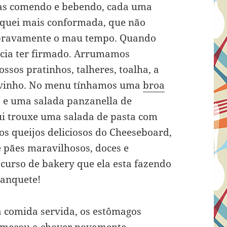
oças comendo e bebendo, cada uma
quei mais conformada, que não
 bravamente o mau tempo. Quando
ecia ter firmado. Arrumamos
sos pratinhos, talheres, toalha, a
o vinho. No menu tínhamos uma
broa
e uma salada panzanella de
ui trouxe uma salada de pasta com
os queijos deliciosos do Cheeseboard,
de pães maravilhosos, doces e
 curso de bakery que ela esta fazendo
banquete!
 comida servida, os estômagos
começou a chover novamente—