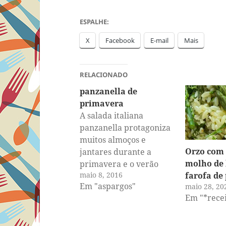
ESPALHE:
X
Facebook
E-mail
Mais
RELACIONADO
panzanella de
primavera
A salada italiana
panzanella protagoniza
muitos almoços e
Orzo com
jantares durante a
molho de
primavera e o verão
maio 8, 2016
farofa de
aqui em casa. Essa
Em "aspargos"
maio 28, 20
versão primaveril não
Em "*recei
tem nada a ver com a
original, mas fica
realmente deliciosa [e é