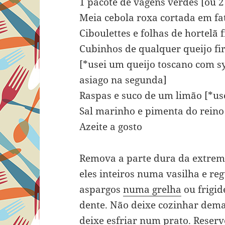
1 pacote de vagens verdes [ou 2 
Meia cebola roxa cortada em fat
Ciboulettes e folhas de hortelã 
Cubinhos de qualquer queijo f
[*usei um queijo toscano com s
asiago na segunda]
Raspas e suco de um limão [*us
Sal marinho e pimenta do rein
Azeite a gosto
Remova a parte dura da extremi
eles inteiros numa vasilha e re
aspargos
numa grelha
ou frigid
dente. Não deixe cozinhar dema
deixe esfriar num prato. Reserv