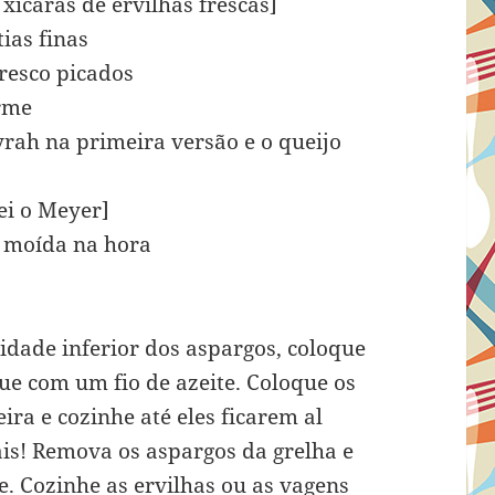
xícaras de ervilhas frescas]
ias finas
fresco picados
irme
yrah na primeira versão e o queijo
ei o Meyer]
o moída na hora
dade inferior dos aspargos, coloque
gue com um fio de azeite. Coloque os
eira e cozinhe até eles ficarem al
is! Remova os aspargos da grelha e
e. Cozinhe as ervilhas ou as vagens