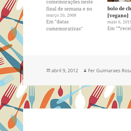
comemorações neste
bolo de c
final de semana e no
março 20, 2008
[vegano]
próximo. Como é de
Em "datas
maio 6, 201
praxe, eu já fiquei toda
Em "*recei
comemorativas"
animada com a
possibilidade de fazer
um bolo pra ela e assim
praticar meus baking
skills, que precisam de
muito treino. Pensei no
Publicado
Autor
abril 9, 2012
Fer Guimaraes Ros
trabalhão…
em