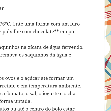
ar
/176ºC. Unte uma forma com um furo
 polvilhe com chocolate
**
em pó.
saquinhos na xícara de água fervendo.
 remova os saquinhos da água e
os ovos e o açúcar até formar um
derretido e em temperatura ambiente.
carbonato, o sal, o iogurte e o chá.
 forma untada.
tos ou até o centro do bolo estar