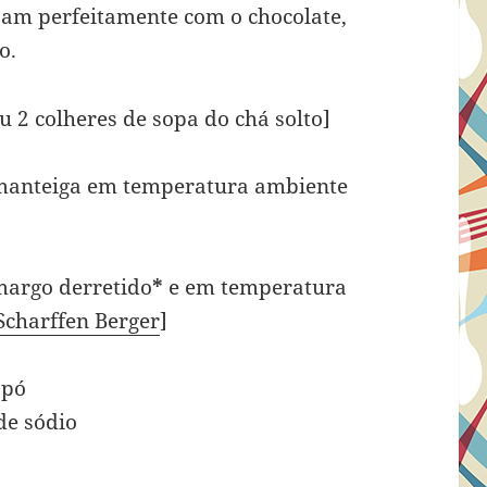
am perfeitamente com o chocolate,
o.
u 2 colheres de sopa do chá solto]
e manteiga em temperatura ambiente
margo derretido
*
e em temperatura
Scharffen Berger
]
 pó
de sódio