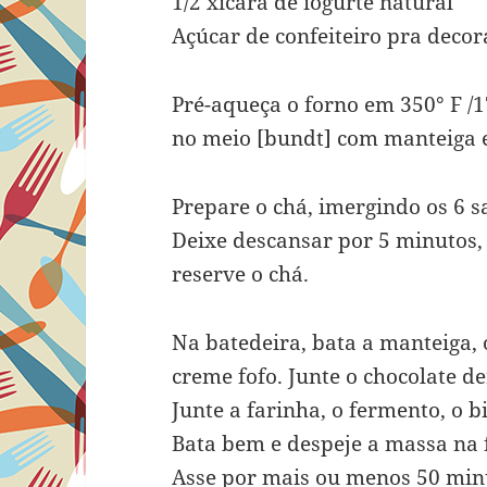
1/2 xícara de iogurte natural
Açúcar de confeiteiro pra decor
Pré-aqueça o forno em 350° F 
no meio [bundt] com manteiga e
Prepare o chá, imergindo os 6 
Deixe descansar por 5 minutos,
reserve o chá.
Na batedeira, bata a manteiga, 
creme fofo. Junte o chocolate 
Junte a farinha, o fermento, o bi
Bata bem e despeje a massa na
Asse por mais ou menos 50 minu