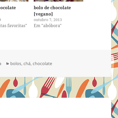
hocolate
bolo de chocolate
[vegano]
9
outubro 7, 2013
tas favoritas"
Em "abóbora"
Categorias
a
bolos
,
chá
,
chocolate