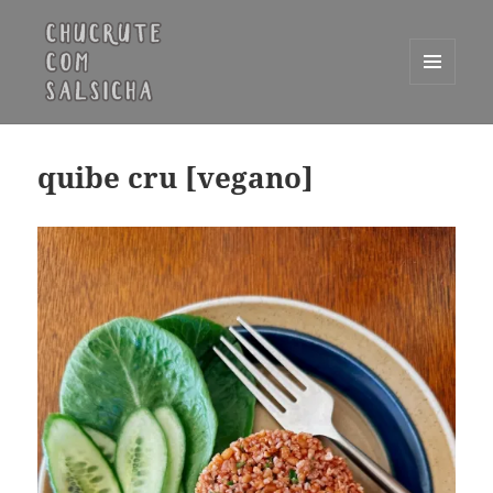
MENU
E
Chucrute com Salsicha
WIDGETS
quibe cru [vegano]