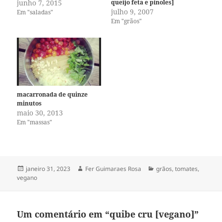
junho 7, 2015
queijo feta e pinoles]
julho 9, 2007
Em "saladas"
Em "grãos"
macarronada de quinze
minutos
maio 30, 2013
Em "massas"
Publicado
Autor
Categorias
janeiro 31, 2023
Fer Guimaraes Rosa
grãos
,
tomates
,
em
vegano
Um comentário em “quibe cru [vegano]”