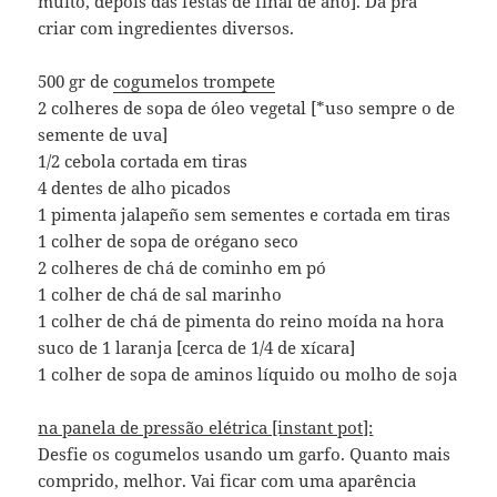
muito, depois das festas de final de ano]. Dá pra
criar com ingredientes diversos.
500 gr de
cogumelos trompete
2 colheres de sopa de óleo vegetal [*uso sempre o de
semente de uva]
1/2 cebola cortada em tiras
4 dentes de alho picados
1 pimenta jalapeño sem sementes e cortada em tiras
1 colher de sopa de orégano seco
2 colheres de chá de cominho em pó
1 colher de chá de sal marinho
1 colher de chá de pimenta do reino moída na hora
suco de 1 laranja [cerca de 1/4 de xícara]
1 colher de sopa de aminos líquido ou molho de soja
na panela de pressão elétrica [instant pot]:
Desfie os cogumelos usando um garfo. Quanto mais
comprido, melhor. Vai ficar com uma aparência