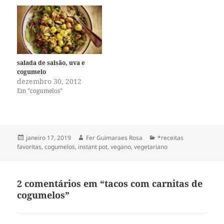
salada de salsão, uva e
cogumelo
dezembro 30, 2012
Em "cogumelos"
Publicado
Autor
Categorias
janeiro 17, 2019
Fer Guimaraes Rosa
*receitas
em
favoritas
,
cogumelos
,
instant pot
,
vegano
,
vegetariano
2 comentários em “tacos com carnitas de
cogumelos”