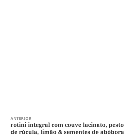
Navegação
ANTERIOR
de
rotini integral com couve lacinato, pesto
Post
Post
de rúcula, limão & sementes de abóbora
anterior: