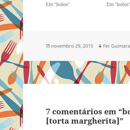
Em "bolos"
Em "bolos
Publicado
Autor
novembro 29, 2015
Fer Guimara
em
7 comentários em “bo
[torta margherita]”