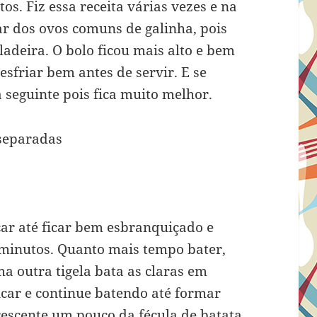
s. Fiz essa receita várias vezes e na
ar dos ovos comuns de galinha, pois
ladeira. O bolo ficou mais alto e bem
esfriar bem antes de servir. E se
a seguinte pois fica muito melhor.
 separadas
ar até ficar bem esbranquiçado e
 minutos. Quanto mais tempo bater,
a outra tigela bata as claras em
úcar e continue batendo até formar
rescente um pouco da fécula de batata