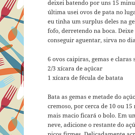
deixei batendo por uns 15 minuto
última usei ovos de pata no lug
eu tinha um surplus deles na ge
fofo, derretendo na boca. Deixe 
conseguir aguentar, sirva no di
6 ovos caipiras, gemas e claras
2/3 xícara de açúcar
1 xícara de fécula de batata
Bata as gemas e metade do açúc
cremoso, por cerca de 10 ou 15
mais macio ficará o bolo. Em um
neve, adicione o restante do aç
picos firmes. Delicadamente ac