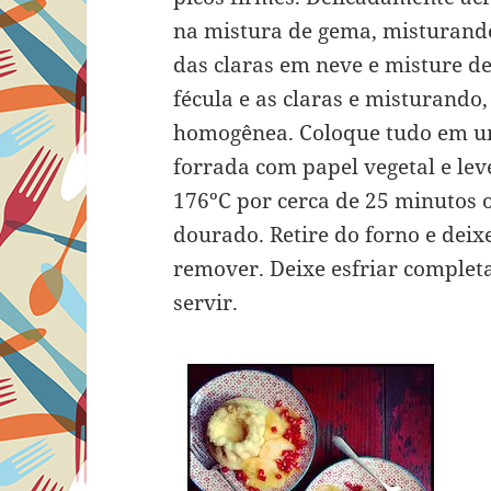
na mistura de gema, misturand
das claras em neve e misture d
fécula e as claras e misturand
homogênea. Coloque tudo em u
forrada com papel vegetal e lev
176ºC por cerca de 25 minutos o
dourado. Retire do forno e deix
remover. Deixe esfriar comple
servir.