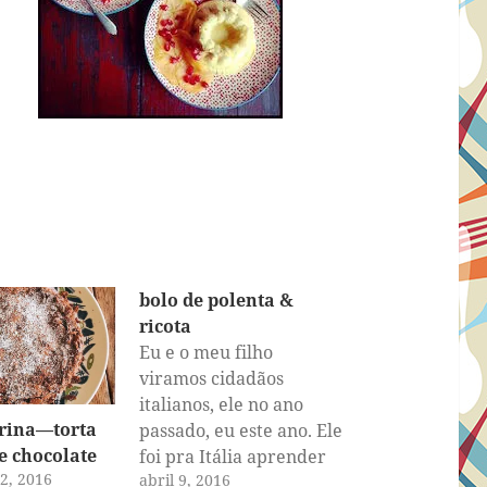
bolo de polenta &
ricota
Eu e o meu filho
viramos cidadãos
italianos, ele no ano
erina—torta
passado, eu este ano. Ele
e chocolate
foi pra Itália aprender
2, 2016
abril 9, 2016
italiano e eu estou