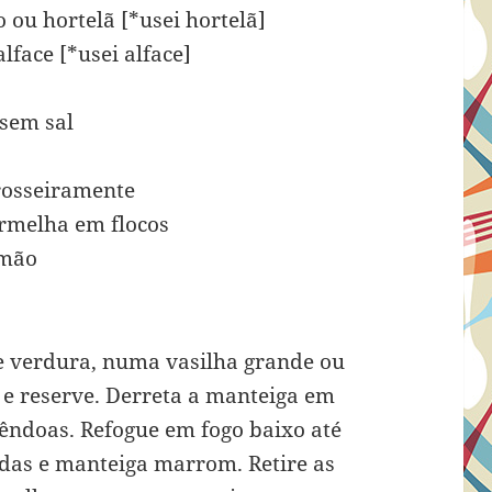
 ou hortelã [*usei hortelã]
lface [*usei alface]
 sem sal
rosseiramente
ermelha em flocos
imão
e verdura, numa vasilha grande ou
 e reserve. Derreta a manteiga em
mêndoas. Refogue em fogo baixo até
as e manteiga marrom. Retire as