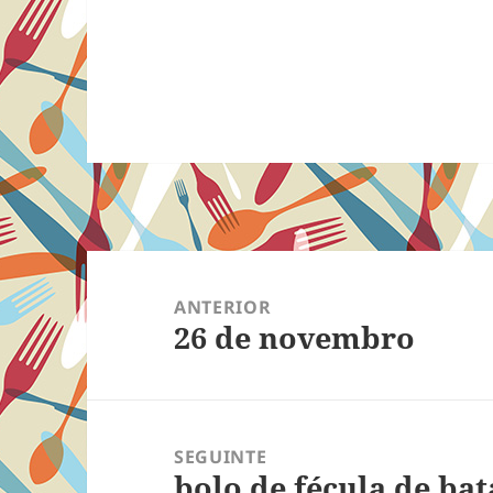
Navegação
de
ANTERIOR
26 de novembro
Post
Post
anterior:
SEGUINTE
bolo de fécula de bat
Próximo