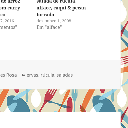
de arroz
salada de rúcula,
com curry
alface, caqui & pecan
sco
torrada
7, 2016
dezembro 1, 2008
mentos"
Em "alface"
Categorias
es Rosa
ervas
,
rúcula
,
saladas