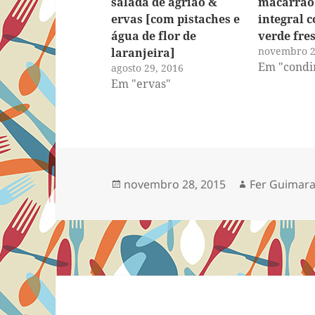
salada de agrião &
macarrão 
ervas [com pistaches e
integral 
água de flor de
verde fre
novembro 2
laranjeira]
Em "condi
agosto 29, 2016
Em "ervas"
Publicado
Autor
novembro 28, 2015
Fer Guimara
em