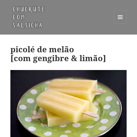
MENU
E
Chucrute com Salsicha
WIDGETS
picolé de melão
[com gengibre & limão]