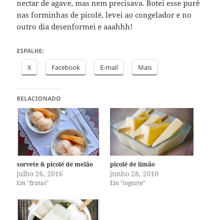
nectar de agave, mas nem precisava. Botei esse purê
nas forminhas de picolé, levei ao congelador e no
outro dia desenformei e aaahhh!
ESPALHE:
X
Facebook
E-mail
Mais
RELACIONADO
sorvete & picolé de melão
picolé de limão
julho 26, 2016
junho 28, 2010
Em "frutas"
Em "iogurte"