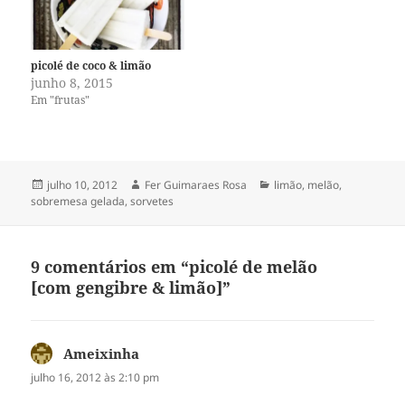
picolé de coco & limão
junho 8, 2015
Em "frutas"
Publicado
Autor
Categorias
julho 10, 2012
Fer Guimaraes Rosa
limão
,
melão
,
em
sobremesa gelada
,
sorvetes
9 comentários em “picolé de melão
[com gengibre & limão]”
Ameixinha
disse:
julho 16, 2012 às 2:10 pm