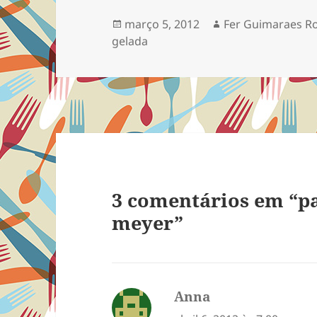
Publicado
Autor
março 5, 2012
Fer Guimaraes R
em
gelada
3 comentários em “p
meyer”
Anna
disse: