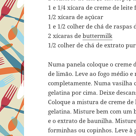
1 e 1/4 xícara de creme de leit
1/2 xícara de açúcar
1 e 1/2 colher de chá de raspas 
2 xícaras de
buttermilk
1/2 colher de chá de extrato pu
Numa panela coloque o creme de 
de limão. Leve ao fogo médio e
completamente. Numa vasilha co
gelatina por cima. Deixe descan
Coloque a mistura de creme de l
gelatina. Misture bem com um b
e o extrato de baunilha. Mistu
forminhas ou copinhos. Leve à g