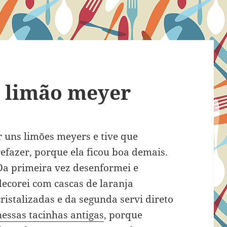
e limão meyer
r uns limões meyers e tive que
refazer, porque ela
ficou boa demais.
Da primeira vez desenformei e
decorei com cascas de laranja
cristalizadas e da segunda servi direto
nessas tacinhas antigas
, porque