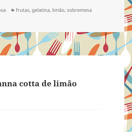
Categorias
osa
frutas
,
gelatina
,
limão
,
sobremesa
anna cotta de limão