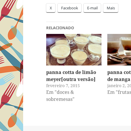
X
Facebook
E-mail
Mais
RELACIONADO
panna cotta de limão
panna cot
meyer[outra versão]
de manga
fevereiro 7, 2015
janeiro 2, 2
Em "doces &
Em "frutas
sobremesas"