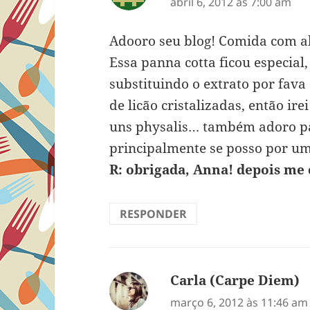
abril 6, 2012 às 7:00 am
Adooro seu blog! Comida com al
Essa panna cotta ficou especial,
substituindo o extrato por fava
de licão cristalizadas, então ir
uns physalis… também adoro pan
principalmente se posso por um 
R: obrigada, Anna! depois me
RESPONDER
Carla (Carpe Diem)
d
março 6, 2012 às 11:46 am