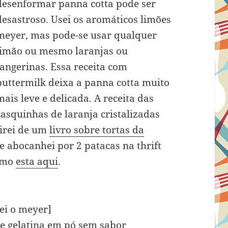
desenformar panna cotta pode ser
desastroso. Usei os aromáticos limões
meyer, mas pode-se usar qualquer
limão ou mesmo laranjas ou
tangerinas. Essa receita com
buttermilk deixa a panna cotta muito
mais leve e delicada. A receita das
casquinhas de laranja cristalizadas
tirei de um
livro sobre tortas da
e abocanhei por 2 patacas na thrift
como
esta aqui
.
sei o meyer]
de gelatina em pó sem sabor