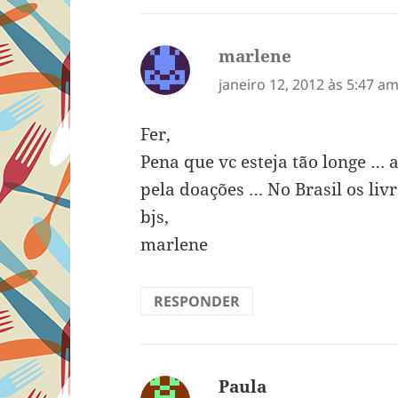
marlene
disse:
janeiro 12, 2012 às 5:47 a
Fer,
Pena que vc esteja tão longe … 
pela doações … No Brasil os liv
bjs,
marlene
RESPONDER
Paula
disse: