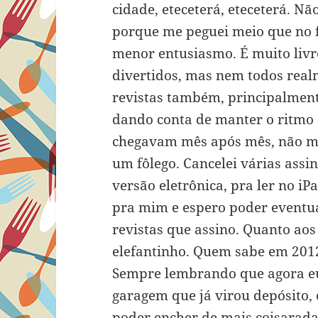
cidade, eteceterá, eteceterá. N
porque me peguei meio que no f
menor entusiasmo. É muito livro
divertidos, mas nem todos real
revistas também, principalmen
dando conta de manter o ritmo 
chegavam mês após mês, não m
um fôlego. Cancelei várias assi
versão eletrônica, pra ler no i
pra mim e espero poder eventua
revistas que assino. Quanto aos
elefantinho. Quem sabe em 2012
Sempre lembrando que agora e
garagem que já virou depósito, 
poder encher de mais coisarada