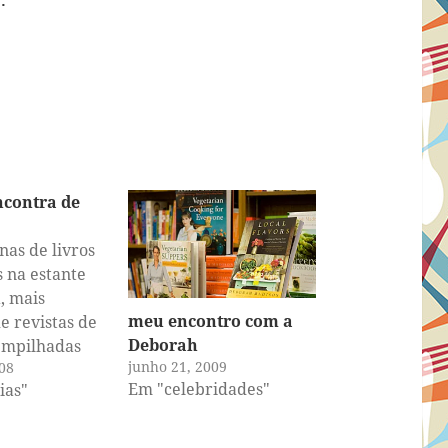
ncontra de
as de livros
s na estante
, mais
meu encontro com a
e revistas de
Deborah
empilhadas
junho 21, 2009
08
os da casa,
Em "celebridades"
ias"
onar aqueles
otes com
e jornal e