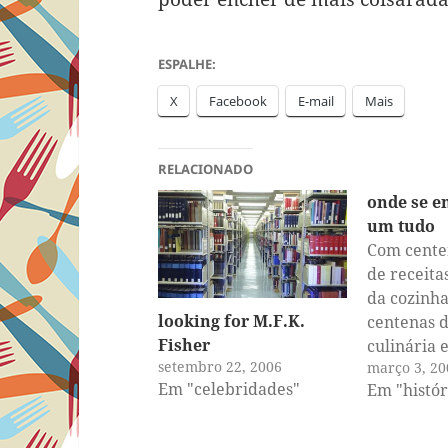
ESPALHE:
X
Facebook
E-mail
Mais
RELACIONADO
onde se e
um tudo
Com centen
de receita
da cozinha
looking for M.F.K.
centenas d
Fisher
culinária 
setembro 22, 2006
março 3, 20
pelos cant
Em "celebridades"
Em "histór
sem menci
vários pac
recortes d