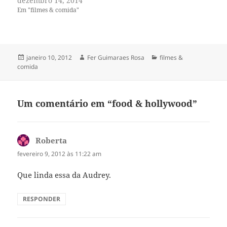
dezembro 14, 2014
Em "filmes & comida"
Publicado
Autor
Categorias
janeiro 10, 2012
Fer Guimaraes Rosa
filmes &
em
comida
Um comentário em “food & hollywood”
Roberta
disse:
fevereiro 9, 2012 às 11:22 am
Que linda essa da Audrey.
RESPONDER