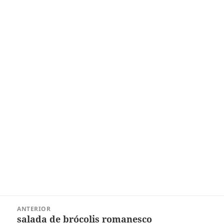
Navegação
ANTERIOR
de
salada de brócolis romanesco
Post