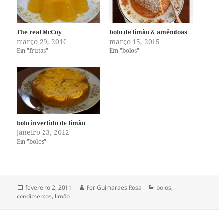
The real McCoy
bolo de limão & amêndoas
março 29, 2010
março 15, 2015
Em "frutas"
Em "bolos"
bolo invertido de limão
janeiro 23, 2012
Em "bolos"
Publicado
Autor
Categorias
fevereiro 2, 2011
Fer Guimaraes Rosa
bolos
,
em
condimentos
,
limão