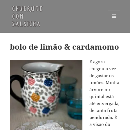
MENU
E
Chucrute com Salsicha
WIDGETS
bolo de limão & cardamomo
E agora
chegou a vez
de gastar os
limões. Minha
árvore no
quintal está
até envergada,
de tanta fruta
pendurada. É
a visão do