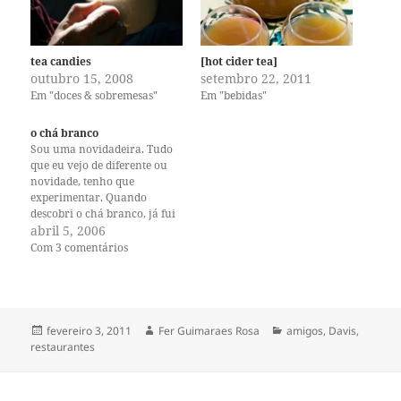
tea candies
[hot cider tea]
outubro 15, 2008
setembro 22, 2011
Em "doces & sobremesas"
Em "bebidas"
o chá branco
Sou uma novidadeira. Tudo
que eu vejo de diferente ou
novidade, tenho que
experimentar. Quando
descobri o chá branco, já fui
logo comprando. Ele é um
abril 5, 2006
chá mais caro, mas o sabor é
Com 3 comentários
especial. As folhas são
colhidas ainda novas e tenras
e quase não sofrem nenhum
processamento. O sabor…
Publicado
Autor
Categorias
fevereiro 3, 2011
Fer Guimaraes Rosa
amigos
,
Davis
,
em
restaurantes