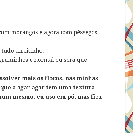
o com morangos e agora com pêssegos,
 tudo direitinho.
r gruminhos é normal ou será que
?
issolver mais os flocos. nas minhas
que a agar-agar tem uma textura
omum mesmo. eu uso em pó, mas fica