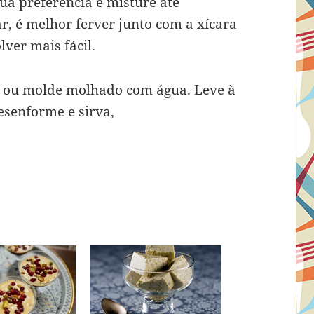
ua preferência e misture até
ar, é melhor ferver junto com a xícara
lver mais fácil.
a ou molde molhado com água. Leve à
desenforme e sirva,