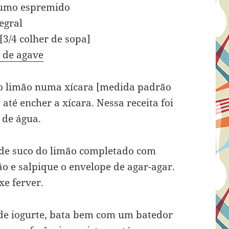
 sumo espremido
tegral
[3/4 colher de sopa]
 de agave
do limão numa xícara [medida padrão
até encher a xícara. Nessa receita foi
 de água.
 de suco do limão completado com
ão e salpique o envelope de agar-agar.
xe ferver.
 de iogurte, bata bem com um batedor