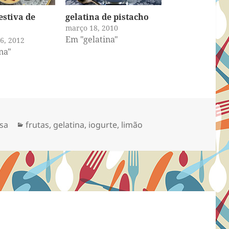
estiva de
gelatina de pistacho
março 18, 2010
Em "gelatina"
6, 2012
na"
Categorias
sa
frutas
,
gelatina
,
iogurte
,
limão