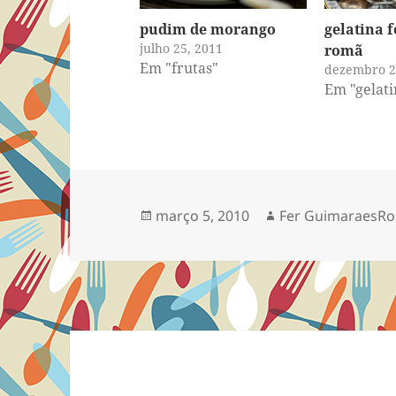
pudim de morango
gelatina f
julho 25, 2011
romã
Em "frutas"
dezembro 2
Em "gelati
Publicado
Autor
março 5, 2010
Fer GuimaraesRo
em