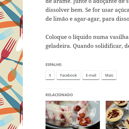
de arame. Junte o adoçante de s
dissolver bem. Se for usar açúc
de limão e agar-agar, para disso
Coloque o líquido numa vasilh
geladeira. Quando solidificar, 
ESPALHE:
X
Facebook
E-mail
Mais
RELACIONADO