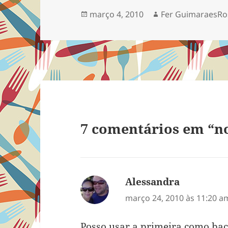
grandes. Clique na foto
com ele aq
Publicado
Autor
março 4, 2010
Fer GuimaraesRo
grande para voltar ao
que vai…
em
menu de quadradinhos.
Veja…
7 comentários em “n
Alessandra
disse:
março 24, 2010 às 11:20 a
Posso usar a primeira como ba