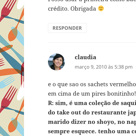
crédito. Obrigada
RESPONDER
claudia
disse:
março 9, 2010 às 5:38 pm
e o que sao os sachets vermelh
em cima de um pires bonitinho
R: sim, é uma coleção de saq
do take out do restaurante j
marido dizer no shoyo, no nap
sempre esquece. tenho uma c