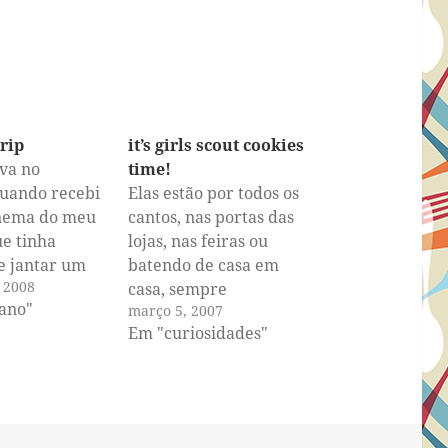
trip
it’s girls scout cookies
va no
time!
quando recebi
Elas estão por todos os
nema do meu
cantos, nas portas das
e tinha
lojas, nas feiras ou
e jantar um
batendo de casa em
 2008
com batatas
casa, sempre
iano"
março 5, 2007
Hoje ele já
acompanhadas dos pais.
Em "curiosidades"
aido bem
São as escoteiras, que
m direção à
nessa época do ano têm
nde vai
que cumprir uma meta
 um professor
de vendas dos famosos
que trabalhou
cookies. Então