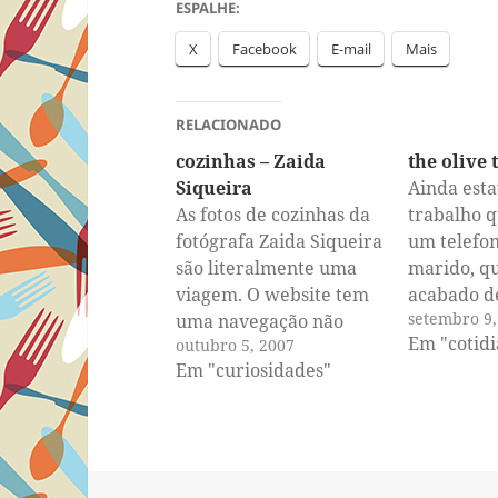
ESPALHE:
X
Facebook
E-mail
Mais
RELACIONADO
cozinhas – Zaida
the olive 
Siqueira
Ainda esta
As fotos de cozinhas da
trabalho 
fotógrafa Zaida Siqueira
um telefo
são literalmente uma
marido, qu
viagem. O website tem
acabado d
setembro 9,
uma navegação não
bacalhau 
Em "cotid
outubro 5, 2007
muito amigável—clique
em Évora. 
Em "curiosidades"
em fotos e depois na
deve ter s
primeira foto cortada
cedinho e
da esquerda. Clique
Sevilha, o
então nos quadradinhos
encontrar
para ver as fotos
espanhol 