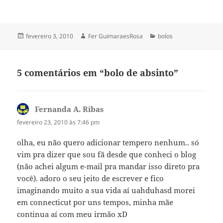
Publicado
Autor
Categorias
fevereiro 3, 2010
Fer GuimaraesRosa
bolos
em
5 comentários em “bolo de absinto”
Fernanda A. Ribas
disse:
fevereiro 23, 2010 às 7:46 pm
olha, eu não quero adicionar tempero nenhum.. só
vim pra dizer que sou fã desde que conheci o blog
(não achei algum e-mail pra mandar isso direto pra
você). adoro o seu jeito de escrever e fico
imaginando muito a sua vida aí uahduhasd morei
em connecticut por uns tempos, minha mãe
continua aí com meu irmão xD