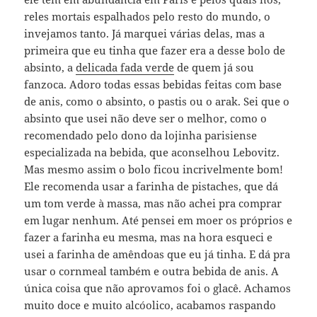
reles mortais espalhados pelo resto do mundo, o
invejamos tanto. Já marquei várias delas, mas a
primeira que eu tinha que fazer era a desse bolo de
absinto, a
delicada fada verde
de quem já sou
fanzoca. Adoro todas essas bebidas feitas com base
de anis, como o absinto, o pastis ou o arak. Sei que o
absinto que usei não deve ser o melhor, como o
recomendado pelo dono da lojinha parisiense
especializada na bebida, que aconselhou Lebovitz.
Mas mesmo assim o bolo ficou incrivelmente bom!
Ele recomenda usar a farinha de pistaches, que dá
um tom verde à massa, mas não achei pra comprar
em lugar nenhum. Até pensei em moer os próprios e
fazer a farinha eu mesma, mas na hora esqueci e
usei a farinha de amêndoas que eu já tinha. E dá pra
usar o cornmeal também e outra bebida de anis. A
única coisa que não aprovamos foi o glacê. Achamos
muito doce e muito alcóolico, acabamos raspando