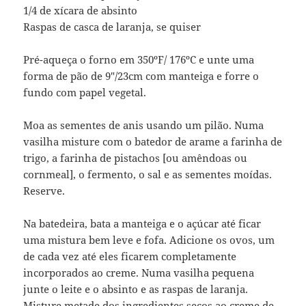
1/4 de xícara de absinto
Raspas de casca de laranja, se quiser
Pré-aqueça o forno em 350ºF/ 176ºC e unte uma
forma de pão de 9″/23cm com manteiga e forre o
fundo com papel vegetal.
Moa as sementes de anis usando um pilão. Numa
vasilha misture com o batedor de arame a farinha de
trigo, a farinha de pistachos [ou amêndoas ou
cornmeal], o fermento, o sal e as sementes moídas.
Reserve.
Na batedeira, bata a manteiga e o açúcar até ficar
uma mistura bem leve e fofa. Adicione os ovos, um
de cada vez até eles ficarem completamente
incorporados ao creme. Numa vasilha pequena
junte o leite e o absinto e as raspas de laranja.
Misture metade dos ingredientes secos ao creme de