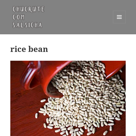
MENU
E
Chucrute com Salsicha
WIDGETS
rice bean