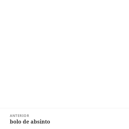
Navegação
ANTERIOR
de
bolo de absinto
Post
Post
anterior: