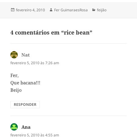
Publicado
Autor
Categorias
fevereiro 4, 2010
Fer GuimaraesRosa
feijão
em
4 comentários em “rice bean”
Nat
disse:
fevereiro 5, 2010 às 7:26 am
Fer,
Que bacana!!!
Beijo
RESPONDER
Ana
disse:
fevereiro 5, 2010 às 4:55 am