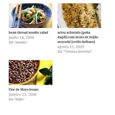
bean thread noodle salad
arroz achatado [poha
junho 14, 2008
dagdi] com broto de feijão
moyashi [estilo indiano]
Em "saladas"
agosto 15, 2020
Em "*receitas favoritas"
Flor de Mayo beans
janeiro 23, 2008
Em "feijão"