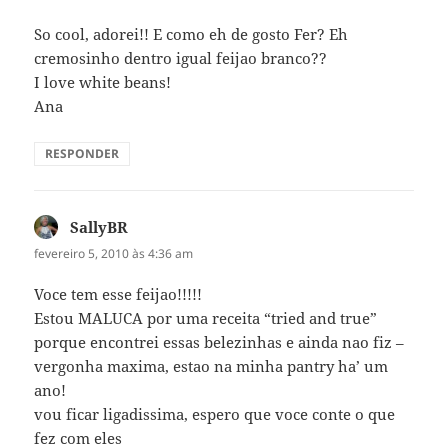
So cool, adorei!! E como eh de gosto Fer? Eh
cremosinho dentro igual feijao branco??
I love white beans!
Ana
RESPONDER
SallyBR
disse:
fevereiro 5, 2010 às 4:36 am
Voce tem esse feijao!!!!!
Estou MALUCA por uma receita “tried and true”
porque encontrei essas belezinhas e ainda nao fiz –
vergonha maxima, estao na minha pantry ha’ um
ano!
vou ficar ligadissima, espero que voce conte o que
fez com eles