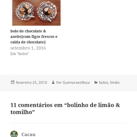
bolo de chocolate &
azeite[com figos frescos e
calda de chocolate]
setembro 1, 2016
Em "bolos"
Publicado
Autor
Categorias
fevereiro 25, 2010
Fer GuimaraesRosa
bolos
,
limão
em
11 comentários em “bolinho de limão &
tomilho”
Cacau
disse: