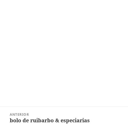
Navegação
ANTERIOR
de
bolo de ruibarbo & especiarias
Post
Post
anterior: