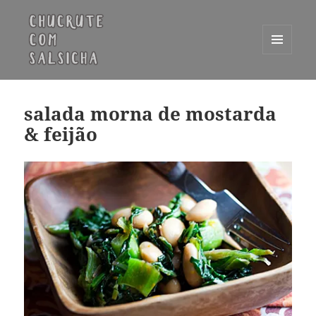
MENU
E
Chucrute com Salsicha
WIDGETS
salada morna de mostarda
& feijão