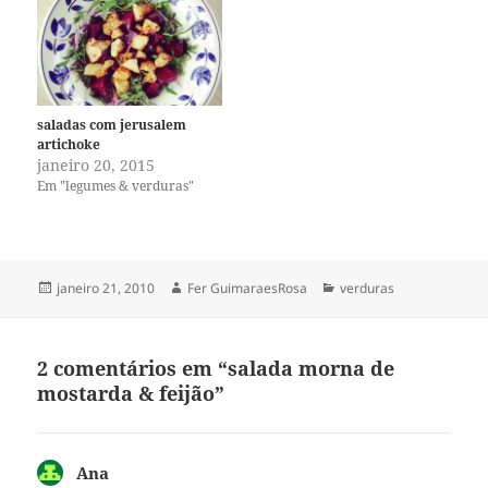
saladas com jerusalem
artichoke
janeiro 20, 2015
Em "legumes & verduras"
Publicado
Autor
Categorias
janeiro 21, 2010
Fer GuimaraesRosa
verduras
em
2 comentários em “salada morna de
mostarda & feijão”
Ana
disse: