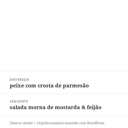
Navegação
ANTERIOR
de
peixe com crosta de parmesão
Post
Post
anterior:
SEGUINTE
salada morna de mostarda & feijão
Próximo
post:
Oberon theme
|
Orgulhosamente mantido com WordPress