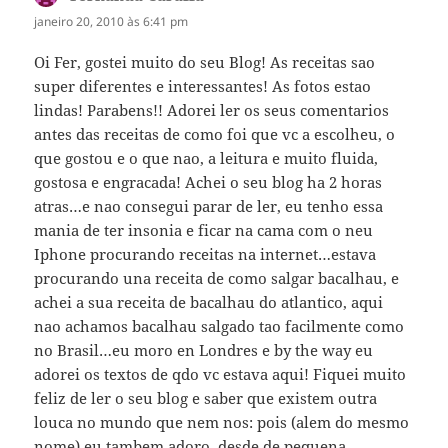
janeiro 20, 2010 às 6:41 pm
Oi Fer, gostei muito do seu Blog! As receitas sao
super diferentes e interessantes! As fotos estao
lindas! Parabens!! Adorei ler os seus comentarios
antes das receitas de como foi que vc a escolheu, o
que gostou e o que nao, a leitura e muito fluida,
gostosa e engracada! Achei o seu blog ha 2 horas
atras…e nao consegui parar de ler, eu tenho essa
mania de ter insonia e ficar na cama com o neu
Iphone procurando receitas na internet…estava
procurando una receita de como salgar bacalhau, e
achei a sua receita de bacalhau do atlantico, aqui
nao achamos bacalhau salgado tao facilmente como
no Brasil…eu moro en Londres e by the way eu
adorei os textos de qdo vc estava aqui! Fiquei muito
feliz de ler o seu blog e saber que existem outra
louca no mundo que nem nos: pois (alem do mesmo
nome) eu tambem adoro, desde de pequena,