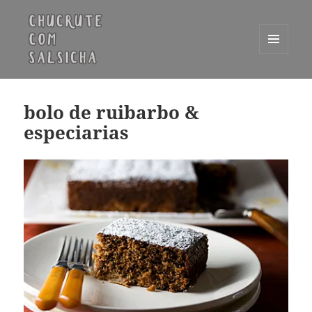
MENU
E
Chucrute com Salsicha
WIDGETS
bolo de ruibarbo &
especiarias