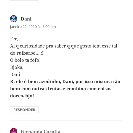
Dani
disse:
janeiro 22, 2010 às 5:00 pm
Fer,
Ai q curiosidade pra saber q que gosto tem esse tal
do ruibarbo….:)
O bolo ta fofo!
Bjoka,
Dani
R: ele é bem azedinho, Dani, por isso mistura tão
bem com outras frutas e combina com coisas
doces. bjo!
RESPONDER
Fernanda Caraffa
disse: