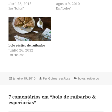
abril 28, 2015
agosto 9, 2010
Em "bolos"
Em "bolos"
bolo rústico de ruibarbo
junho 26, 2012
Em "bolos"
Publicado
Autor
Categorias
janeiro 19, 2010
Fer GuimaraesRosa
bolos
,
ruibarbo
em
7 comentários em “bolo de ruibarbo &
especiarias”