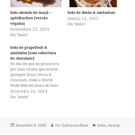
bolo alemão de maçã—
bolo de limão & amêndoas
apfelkuchen [versão
março 15, 2015
vegana]
Em "bolos"
novembro 25, 2019
Em "bolos"
bolo de grapefruit &
amêndoa [com cobertura
de chocolate]
No dia em que eu procurava
por uma receita que levasse
qualquer fruta cítrica &
chocolate, rodei a World
Wide Web em busca do bolo
perfeito para aquele
fevereiro 24, 2014
momento e não preciso dizer
Em "azeite"
que encontrei. Essa receita
vegana fez um bolo
incrivelmente saboroso, um
daqueles para uma
comemoração especial. A…
Publicado
Autor
Categorias
dezembro 9, 2009
Fer GuimaraesRosa
bolos
,
laranja
em