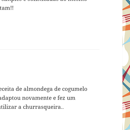
stam!!
receita de almondega de cogumelo
a adaptou novamente e fez um
ilizar a churrasqueira..