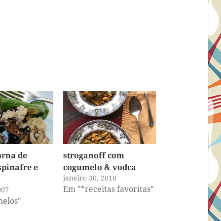
orna de
stroganoff com
spinafre e
cogumelo & vodca
janeiro 30, 2018
Em "*receitas favoritas"
007
elos"