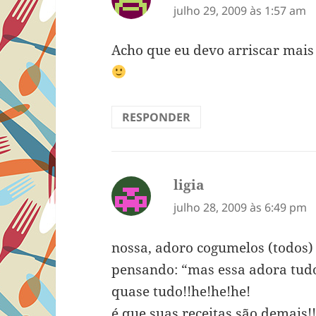
julho 29, 2009 às 1:57 am
Acho que eu devo arriscar mais e
RESPONDER
ligia
disse:
julho 28, 2009 às 6:49 pm
nossa, adoro cogumelos (todos) e
pensando: “mas essa adora tud
quase tudo!!he!he!he!
é que suas receitas são demais!