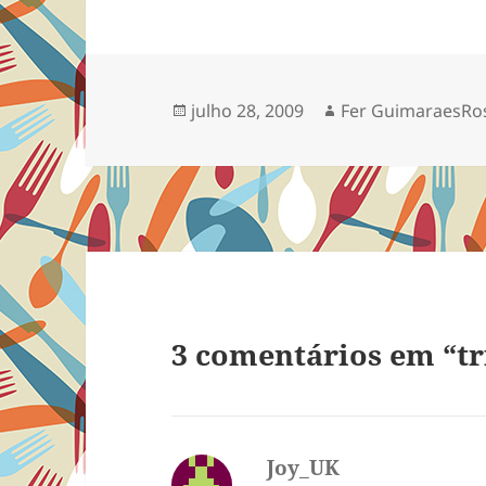
Publicado
Autor
julho 28, 2009
Fer GuimaraesRo
em
3 comentários em “t
Joy_UK
disse: