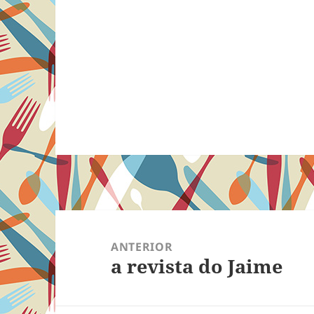
Navegação
de
ANTERIOR
a revista do Jaime
Post
Post
anterior: