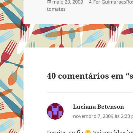
Publicado
Autor
maio 29, 2009
Fer GuimaraesRo
em
tomates
40 comentários em “
Luciana Betenson
dis
novembro 7, 2009 às 2:20
Ferzita, eu fiz
Vai pro blog l