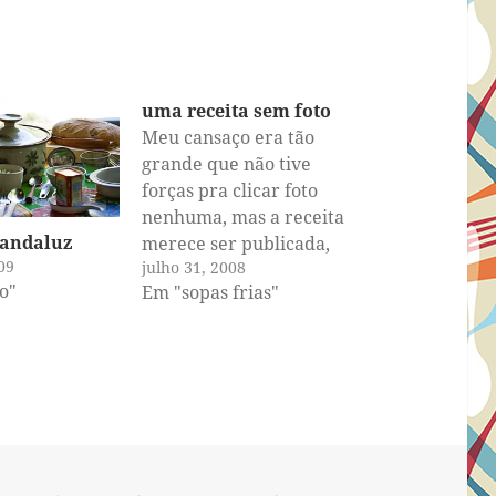
uma receita sem foto
Meu cansaço era tão
grande que não tive
forças pra clicar foto
nenhuma, mas a receita
 andaluz
merece ser publicada,
09
julho 31, 2008
pois é uma das mais
o"
Em "sopas frias"
deliciosas e simples sopa
de tomate que já fiz.
Usei os tomates
orgânicos que ficaram
na bancada durante a
semana em que fiquei
de molho e…