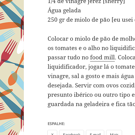
1/4 de vinagre jerez [sherry]
Água gelada
250 gr de miolo de pão [eu usei 
Colocar o miolo de pão de molh
os tomates e o alho no liquidif
passar tudo no
food mill
. Colo
liquidificador, jogar lá o tomate
vinagre, sal a gosto e mais água
desejada. Servir com ovos cozid
presunto ibérico ou outro tipo 
guardada na geladeira e fica tã
ESPALHE:
X
Facebook
E-mail
Mais