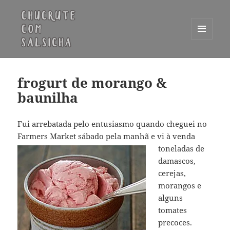
MENU
E
Chucrute com Salsicha
WIDGETS
frogurt de morango &
baunilha
Fui arrebatada pelo entusiasmo quando cheguei no
Farmers Market sábado pela manhã
e vi à venda
toneladas de
damascos,
cerejas,
morangos e
alguns
tomates
precoces.