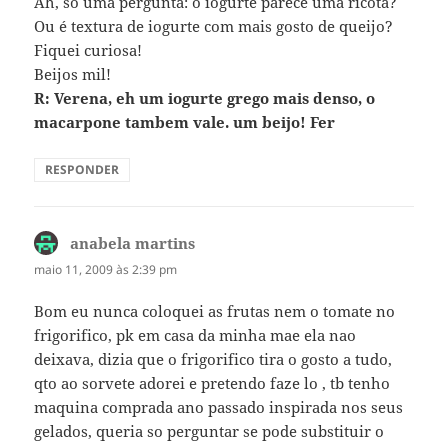
Ah, só uma pergunta: o iogurte parece uma ricota?
Ou é textura de iogurte com mais gosto de queijo?
Fiquei curiosa!
Beijos mil!
R: Verena, eh um iogurte grego mais denso, o
macarpone tambem vale. um beijo! Fer
RESPONDER
anabela martins
disse:
maio 11, 2009 às 2:39 pm
Bom eu nunca coloquei as frutas nem o tomate no
frigorifico, pk em casa da minha mae ela nao
deixava, dizia que o frigorifico tira o gosto a tudo,
qto ao sorvete adorei e pretendo faze lo , tb tenho
maquina comprada ano passado inspirada nos seus
gelados, queria so perguntar se pode substituir o