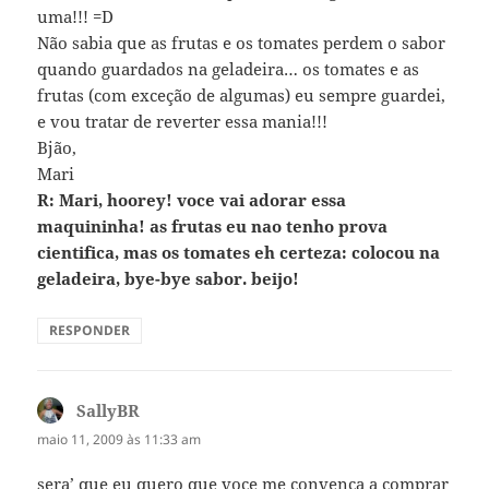
uma!!! =D
Não sabia que as frutas e os tomates perdem o sabor
quando guardados na geladeira… os tomates e as
frutas (com exceção de algumas) eu sempre guardei,
e vou tratar de reverter essa mania!!!
Bjão,
Mari
R: Mari, hoorey! voce vai adorar essa
maquininha! as frutas eu nao tenho prova
cientifica, mas os tomates eh certeza: colocou na
geladeira, bye-bye sabor. beijo!
RESPONDER
SallyBR
disse:
maio 11, 2009 às 11:33 am
sera’ que eu quero que voce me convenca a comprar