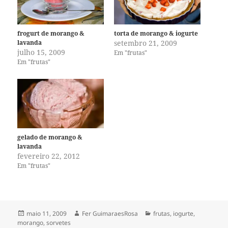
frogurt de morango &
torta de morango & iogurte
lavanda
setembro 21, 2009
julho 15, 2009
Em "frutas"
Em "frutas"
gelado de morango &
lavanda
fevereiro 22, 2012
Em "frutas"
Publicado
Autor
Categorias
maio 11, 2009
Fer GuimaraesRosa
frutas
,
iogurte
,
em
morango
,
sorvetes