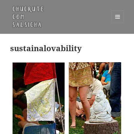
MENU
E
Chucrute com Salsicha
WIDGETS
sustainalovability