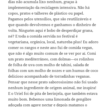
dias não acumula lixo nenhum, graças à
implementação da reciclagem intensiva. Não há
copos, pratos e talheres de plástico ou papel.
Pagamos pelos utensílios, que são reutilizáveis e
que quando devolvemos e ganhamos o dinheiro de
volta. Ninguém aqui é bobo de desperdiçar grana,
né? E toda a comida servida no festival é
vegetariana, orgânica, local, natureba plus! Eu adoro
comer os rangos e neste ano fui de comida vegan,
que não é algo muito comum de se ver por aí. Comi
um prato mediterrâneo, com dolmas—os rolinhos
de folha de uva com molho de tahini, salada de
folhas com um molho de nozes e um humus de coco
delicioso acompanhado de torradinhas veganas.
Pensar que nesse prato saborosissimo não foi usado
nenhum ingrediente de origem animal, me inspira!
E o Uriel foi de pita de berinjela, que também estava
muito bom. Bebemos uma limonada de gengibre
adoçada com agave nectar e depois matamos o