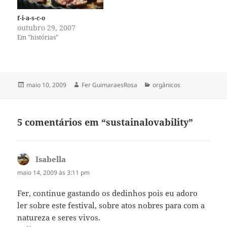
f-i-a-s-c-o
outubro 29, 2007
Em "histórias"
Publicado
Autor
Categorias
maio 10, 2009
Fer GuimaraesRosa
orgânicos
em
5 comentários em “sustainalovability”
Isabella
disse:
maio 14, 2009 às 3:11 pm
Fer, continue gastando os dedinhos pois eu adoro
ler sobre este festival, sobre atos nobres para com a
natureza e seres vivos.