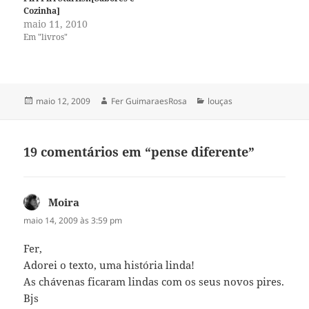
Cozinha]
maio 11, 2010
Em "livros"
Publicado
Autor
Categorias
maio 12, 2009
Fer GuimaraesRosa
louças
em
19 comentários em “pense diferente”
Moira
disse:
maio 14, 2009 às 3:59 pm
Fer,
Adorei o texto, uma história linda!
As chávenas ficaram lindas com os seus novos pires.
Bjs