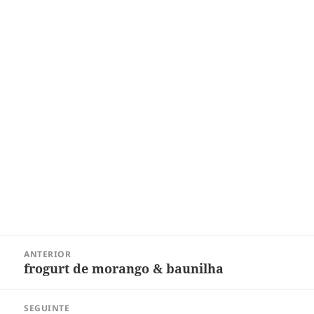
Navegação
ANTERIOR
de
frogurt de morango & baunilha
Post
Post
anterior:
SEGUINTE