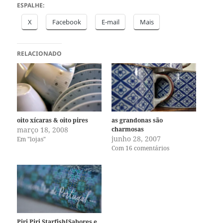
ESPALHE:
X
Facebook
E-mail
Mais
RELACIONADO
oito xícaras & oito pires
as grandonas são
março 18, 2008
charmosas
junho 28, 2007
Em "lojas"
Com 16 comentários
Piri Piri Starfish[Sabores e