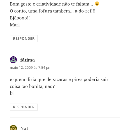
Bom gosto e criatividade não te faltam…
O conto, uma fofura também… a-do-rei!!!
Bjãoooo!!
Mari
RESPONDER
fátima
disse:
maio 12, 2009 às 7:54 pm
e quem diria que de xícaras e pires poderia sair
coisa tão bonita, não?
bj
RESPONDER
Nat
disse: