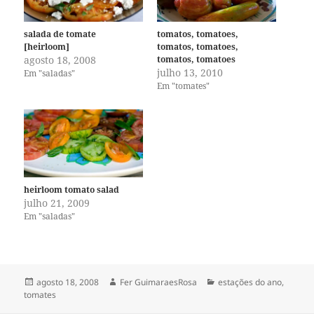
salada de tomate
tomatos, tomatoes,
[heirloom]
tomatos, tomatoes,
agosto 18, 2008
tomatos, tomatoes
julho 13, 2010
Em "saladas"
Em "tomates"
heirloom tomato salad
julho 21, 2009
Em "saladas"
Publicado
Autor
Categorias
agosto 18, 2008
Fer GuimaraesRosa
estações do ano
,
em
tomates