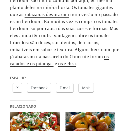
heirloom são muito comuns por aqui, eu mesma
planto deles na minha horta. Os tomates gigantes
que as
ratazanas devoraram
num verão no passado
eram heirloom. Eu muitas vezes compro os tomates
heirloom só por causa das suas cores e formas. Mas
eles ainda têm outra vantagem sobre os tomates
hibridos: são doces, suculentos, deliciosos,
imbatíveis em sabor e textura. Alguns heirloom que
já abafaram na passarela do Chucrute foram
os
rajados e os pitangas
e
os zebra
.
ESPALHE:
X
Facebook
E-mail
Mais
RELACIONADO