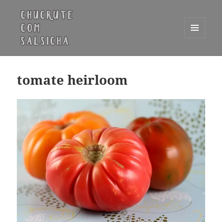
MENU
E
Chucrute com Salsicha
WIDGETS
tomate heirloom