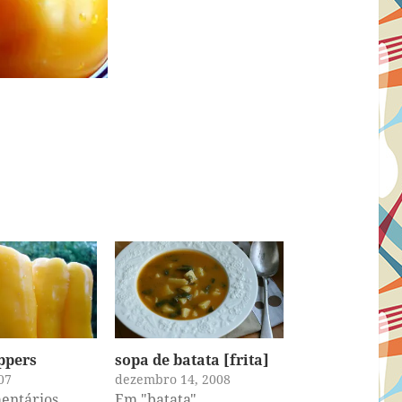
ppers
sopa de batata [frita]
07
dezembro 14, 2008
entários
Em "batata"