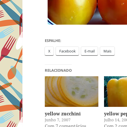
ESPALHE:
X
Facebook
E-mail
Mais
RELACIONADO
yellow zucchini
yellow pe
junho 7, 2007
julho 14, 20
Com 7 comentários
Com 2 com