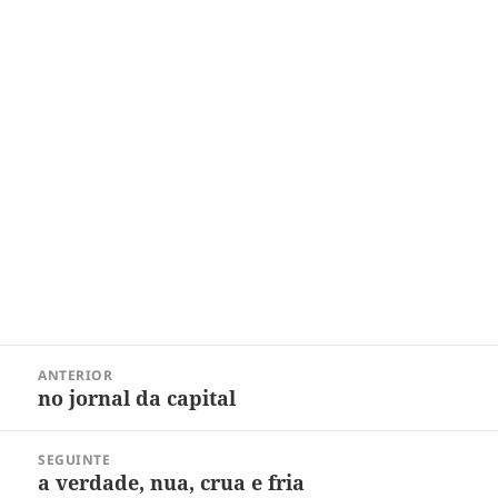
Navegação
ANTERIOR
de
no jornal da capital
Post
Post
anterior:
SEGUINTE
a verdade, nua, crua e fria
Próximo