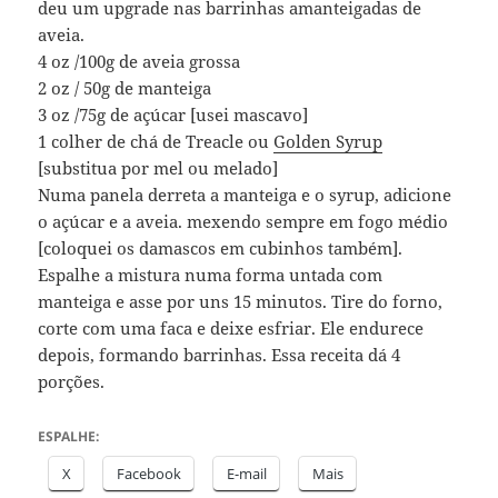
deu um upgrade nas barrinhas amanteigadas de
aveia.
4 oz /100g de aveia grossa
2 oz / 50g de manteiga
3 oz /75g de açúcar [usei mascavo]
1 colher de chá de Treacle ou
Golden Syrup
[substitua por mel ou melado]
Numa panela derreta a manteiga e o syrup, adicione
o açúcar e a aveia. mexendo sempre em fogo médio
[coloquei os damascos em cubinhos também].
Espalhe a mistura numa forma untada com
manteiga e asse por uns 15 minutos. Tire do forno,
corte com uma faca e deixe esfriar. Ele endurece
depois, formando barrinhas. Essa receita dá 4
porções.
ESPALHE:
X
Facebook
E-mail
Mais