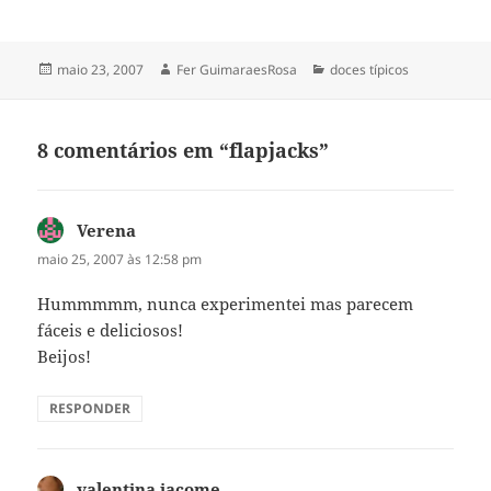
Publicado
Autor
Categorias
maio 23, 2007
Fer GuimaraesRosa
doces típicos
em
8 comentários em “flapjacks”
Verena
disse:
maio 25, 2007 às 12:58 pm
Hummmmm, nunca experimentei mas parecem
fáceis e deliciosos!
Beijos!
RESPONDER
valentina.jacome
disse: