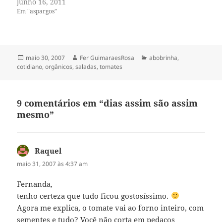
junho 16, 2011
Em "aspargos"
Publicado
Autor
Categorias
maio 30, 2007
Fer GuimaraesRosa
abobrinha
,
em
cotidiano
,
orgânicos
,
saladas
,
tomates
9 comentários em “dias assim são assim
mesmo”
Raquel
disse:
maio 31, 2007 às 4:37 am
Fernanda,
tenho certeza que tudo ficou gostosíssimo.
Agora me explica, o tomate vai ao forno inteiro, com
sementes e tudo? Você não corta em pedaços