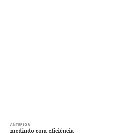
Navegação
ANTERIOR
de
medindo com eficiência
Post