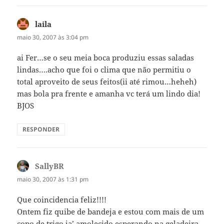
laila
disse:
maio 30, 2007 às 3:04 pm
ai Fer…se o seu meia boca produziu essas saladas
lindas….acho que foi o clima que não permitiu o
total aproveito de seus feitos(ii até rimou…heheh)
mas bola pra frente e amanha vc terá um lindo dia!
BJOS
RESPONDER
SallyBR
disse:
maio 30, 2007 às 1:31 pm
Que coincidencia feliz!!!!
Ontem fiz quibe de bandeja e estou com mais de um
copo de trigo ja’ amolecido esperando na geladeira