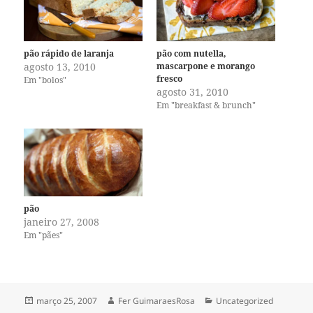
pão rápido de laranja
pão com nutella,
agosto 13, 2010
mascarpone e morango
fresco
Em "bolos"
agosto 31, 2010
Em "breakfast & brunch"
pão
janeiro 27, 2008
Em "pães"
Publicado
Autor
Categorias
março 25, 2007
Fer GuimaraesRosa
Uncategorized
em