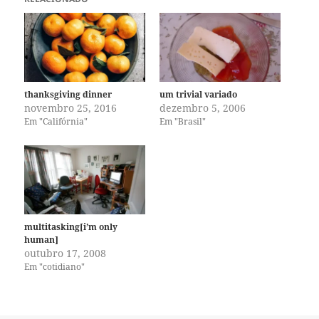
thanksgiving dinner
um trivial variado
novembro 25, 2016
dezembro 5, 2006
Em "Califórnia"
Em "Brasil"
multitasking[i’m only
human]
outubro 17, 2008
Em "cotidiano"