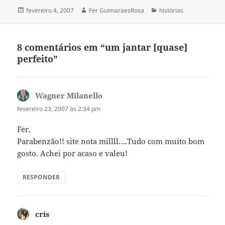
Publicado
Autor
Categorias
fevereiro 4, 2007
Fer GuimaraesRosa
histórias
em
8 comentários em “um jantar [quase]
perfeito”
Wagner Milanello
disse:
fevereiro 23, 2007 às 2:34 pm
Fer,
Parabenzão!! site nota millll….Tudo com muito bom
gosto. Achei por acaso e valeu!
RESPONDER
cris
disse: