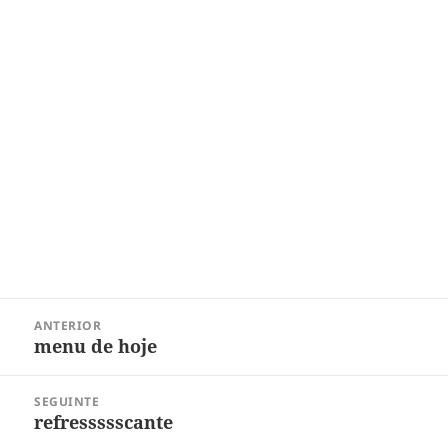
Navegação
ANTERIOR
de
menu de hoje
Post
Post
anterior:
SEGUINTE
refressssscante
Próximo
post: