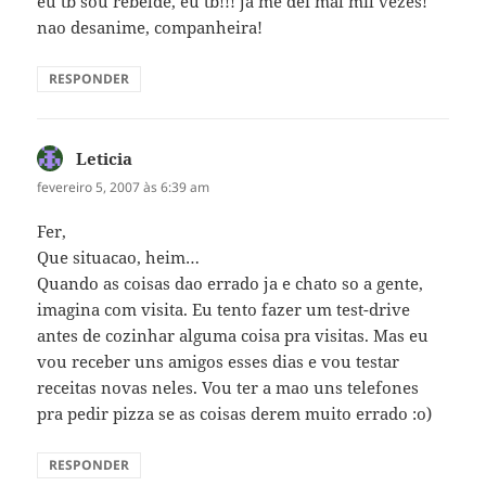
eu tb sou rebelde, eu tb!!! já me dei mal mil vezes!
nao desanime, companheira!
RESPONDER
Leticia
disse:
fevereiro 5, 2007 às 6:39 am
Fer,
Que situacao, heim…
Quando as coisas dao errado ja e chato so a gente,
imagina com visita. Eu tento fazer um test-drive
antes de cozinhar alguma coisa pra visitas. Mas eu
vou receber uns amigos esses dias e vou testar
receitas novas neles. Vou ter a mao uns telefones
pra pedir pizza se as coisas derem muito errado :o)
RESPONDER