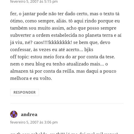
fevereiro 5, 2007 às 5:15 pm
fer, o jantar pode não ter dado certo, mas o texto tá
ótimo, como sempre, aliás. tô aqui rindo porque eu
também sou muito assim, acho que posso sempre
subverter a ordem estabelecida no planeta terra e aí
já viu, né? caos!!!!kkkkkkkk! se bem que, devo
confessar, às vezes eu até acerto… bjks
off topic: estou meio fora do ar por conta da tese.
nem o meu blog eu tenho atualizado mais… o
almazen tá por conta da reilla. mas daqui a pouco
melhora e eu volto.
RESPONDER
andrea
disse:
fevereiro 5, 2007 às 3:06 pm