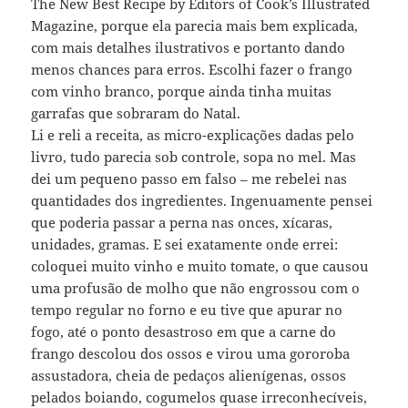
The New Best Recipe by Editors of Cook’s Illustrated
Magazine, porque ela parecia mais bem explicada,
com mais detalhes ilustrativos e portanto dando
menos chances para erros. Escolhi fazer o frango
com vinho branco, porque ainda tinha muitas
garrafas que sobraram do Natal.
Li e reli a receita, as micro-explicações dadas pelo
livro, tudo parecia sob controle, sopa no mel. Mas
dei um pequeno passo em falso – me rebelei nas
quantidades dos ingredientes. Ingenuamente pensei
que poderia passar a perna nas onces, xícaras,
unidades, gramas. E sei exatamente onde errei:
coloquei muito vinho e muito tomate, o que causou
uma profusão de molho que não engrossou com o
tempo regular no forno e eu tive que apurar no
fogo, até o ponto desastroso em que a carne do
frango descolou dos ossos e virou uma gororoba
assustadora, cheia de pedaços alienígenas, ossos
pelados boiando, cogumelos quase irreconhecíveis,