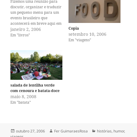
Fizemos uma reunião para
discutir, organizar e traduzir
um pequeno menu para um
evento brasileiro que
acontecerá em breve aqui em
Copia
Davis. Eu peguei um monte
janeiro 2, 2006
setembro 10, 2006
de receitas na internet, of
Em "livros"
Em "viagens"
course. Não iria ficar
folheando livro numa
ocasião que pedia pressa. Mas
uma das minhas amigas
levou uma pilha…
salada de lentilha verde
com cenoura e batata-doce
maio 8, 2008
Em "batata"
Publicado
Autor
Categorias
outubro 27, 2006
Fer GuimaraesRosa
histórias
,
humor
,
em
viagens