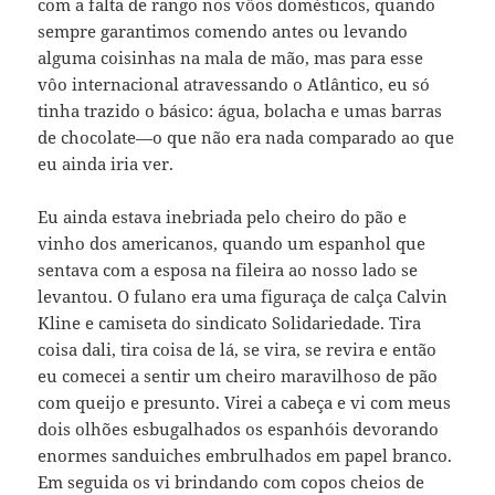
com a falta de rango nos vôos domésticos, quando
sempre garantimos comendo antes ou levando
alguma coisinhas na mala de mão, mas para esse
vôo internacional atravessando o Atlântico, eu só
tinha trazido o básico: água, bolacha e umas barras
de chocolate—o que não era nada comparado ao que
eu ainda iria ver.
Eu ainda estava inebriada pelo cheiro do pão e
vinho dos americanos, quando um espanhol que
sentava com a esposa na fileira ao nosso lado se
levantou. O fulano era uma figuraça de calça Calvin
Kline e camiseta do sindicato Solidariedade. Tira
coisa dali, tira coisa de lá, se vira, se revira e então
eu comecei a sentir um cheiro maravilhoso de pão
com queijo e presunto. Virei a cabeça e vi com meus
dois olhões esbugalhados os espanhóis devorando
enormes sanduiches embrulhados em papel branco.
Em seguida os vi brindando com copos cheios de