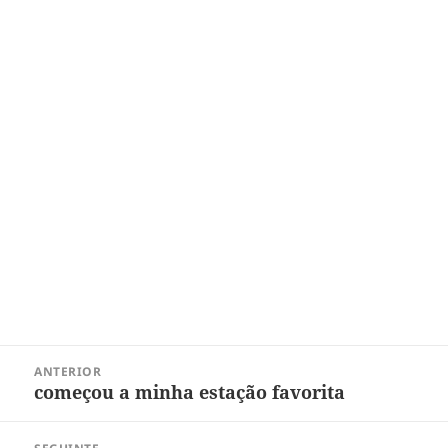
Navegação
ANTERIOR
de
começou a minha estação favorita
Post
Post
anterior: