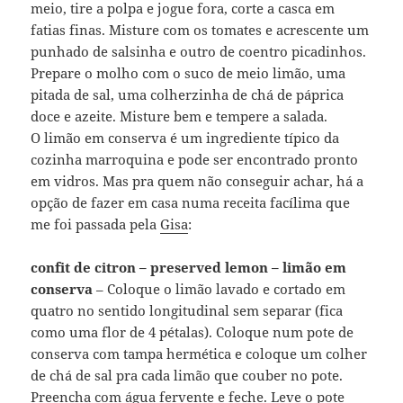
meio, tire a polpa e jogue fora, corte a casca em
fatias finas. Misture com os tomates e acrescente um
punhado de salsinha e outro de coentro picadinhos.
Prepare o molho com o suco de meio limão, uma
pitada de sal, uma colherzinha de chá de páprica
doce e azeite. Misture bem e tempere a salada.
O limão em conserva é um ingrediente típico da
cozinha marroquina e pode ser encontrado pronto
em vidros. Mas pra quem não conseguir achar, há a
opção de fazer em casa numa receita facílima que
me foi passada pela
Gisa
:
confit de citron – preserved lemon – limão em
conserva
– Coloque o limão lavado e cortado em
quatro no sentido longitudinal sem separar (fica
como uma flor de 4 pétalas). Coloque num pote de
conserva com tampa hermética e coloque um colher
de chá de sal pra cada limão que couber no pote.
Preencha com água fervente e feche. Leve o pote