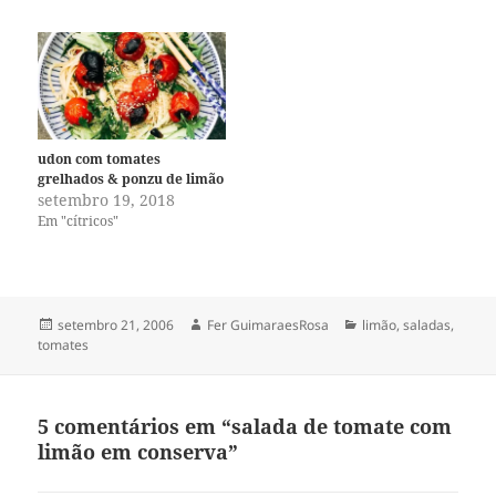
udon com tomates
grelhados & ponzu de limão
setembro 19, 2018
Em "cítricos"
Publicado
Autor
Categorias
setembro 21, 2006
Fer GuimaraesRosa
limão
,
saladas
,
em
tomates
5 comentários em “salada de tomate com
limão em conserva”