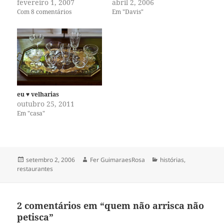
com a sorte de ter uma das
fevereiro 1, 2007
Nunca tínhamos ido lá, pois o
abril 2, 2006
lojas dessa rede, vai precisar
lugar nunca realmente nos
Com 8 comentários
Em "Davis"
primeiro entender o que
chamou a atenção. É um
significa fazer compras lá. É
lugar pequeno, ligado à uma
uma experiência única,
loja de produtos naturais,
diferente da que…
com mesinhas cobertas de
toalhas coloridas com
vasinhos…
eu ♥ velharias
outubro 25, 2011
Em "casa"
Publicado
Autor
Categorias
setembro 2, 2006
Fer GuimaraesRosa
histórias
,
em
restaurantes
2 comentários em “quem não arrisca não
petisca”