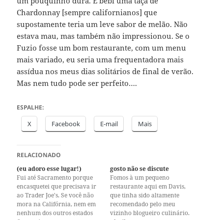
um pouquinho dura. E bebi uma taça de
Chardonnay [sempre californianos] que
supostamente teria um leve sabor de melão. Não
estava mau, mas também não impressionou. Se o
Fuzio fosse um bom restaurante, com um menu
mais variado, eu seria uma frequentadora mais
assídua nos meus dias solitários de final de verão.
Mas nem tudo pode ser perfeito….
ESPALHE:
X
Facebook
E-mail
Mais
RELACIONADO
(eu adoro esse lugar!)
gosto não se discute
Fui até Sacramento porque
Fomos à um pequeno
encasquetei que precisava ir
restaurante aqui em Davis,
ao Trader Joe's. Se você não
que tinha sido altamente
mora na Califórnia, nem em
recomendado pelo meu
nenhum dos outros estados
vizinho blogueiro culinário.