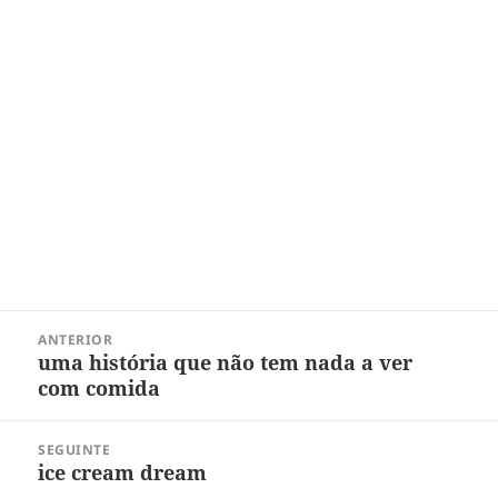
Navegação
ANTERIOR
de
uma história que não tem nada a ver
Post
Post
com comida
anterior:
SEGUINTE
ice cream dream
Próximo