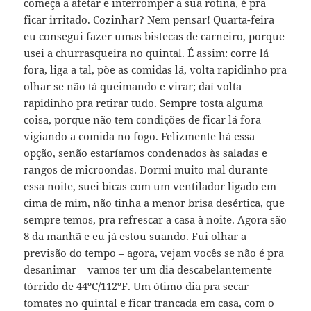
começa a afetar e interromper a sua rotina, é pra
ficar irritado. Cozinhar? Nem pensar! Quarta-feira
eu consegui fazer umas bistecas de carneiro, porque
usei a churrasqueira no quintal. É assim: corre lá
fora, liga a tal, põe as comidas lá, volta rapidinho pra
olhar se não tá queimando e virar; daí volta
rapidinho pra retirar tudo. Sempre tosta alguma
coisa, porque não tem condições de ficar lá fora
vigiando a comida no fogo. Felizmente há essa
opção, senão estaríamos condenados às saladas e
rangos de microondas. Dormi muito mal durante
essa noite, suei bicas com um ventilador ligado em
cima de mim, não tinha a menor brisa desértica, que
sempre temos, pra refrescar a casa à noite. Agora são
8 da manhã e eu já estou suando. Fui olhar a
previsão do tempo – agora, vejam vocês se não é pra
desanimar – vamos ter um dia descabelantemente
tórrido de 44ºC/112ºF. Um ótimo dia pra secar
tomates no quintal e ficar trancada em casa, com o