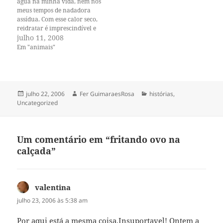
água na minha vida, nem nos
meus tempos de nadadora
assídua. Com esse calor seco,
reidratar é imprescindível e
eu acordo e durmo bebendo
julho 11, 2008
água. Durante minhas horas
Em "animais"
de labuta isso irrita um
pouco, pois provoca mais
idas ao wanderley. Hoje,
além dos quarenta e…
Publicado
Autor
Categorias
julho 22, 2006
Fer GuimaraesRosa
histórias
,
em
Uncategorized
Um comentário em “fritando ovo na
calçada”
valentina
disse:
julho 23, 2006 às 5:38 am
Por aqui está a mesma coisa.Insuportavel! Ontem a