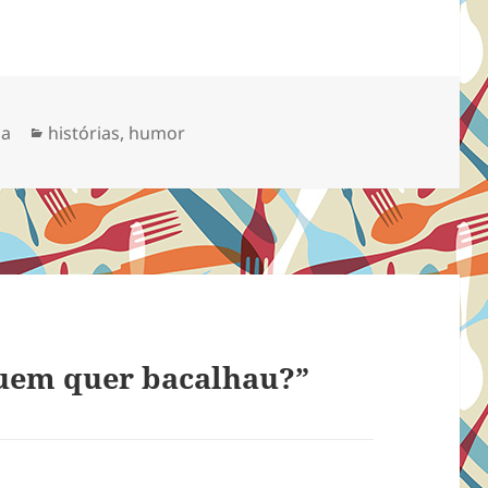
Categorias
sa
histórias
,
humor
uem quer bacalhau?”