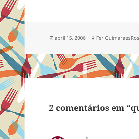
Publicado
Autor
abril 15, 2006
Fer GuimaraesRo
em
2 comentários em “q