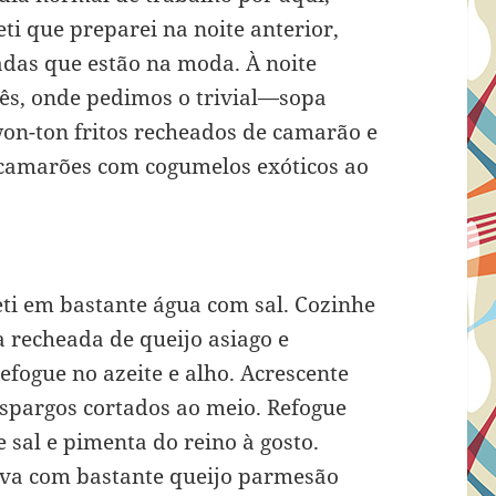
ti que preparei na noite anterior,
adas que estão na moda. À noite
ês, onde pedimos o trivial—sopa
won-ton fritos recheados de camarão e
e camarões com cogumelos exóticos ao
ti em bastante água com sal. Cozinhe
a recheada de queijo asiago e
efogue no azeite e alho. Acrescente
aspargos cortados ao meio. Refogue
sal e pimenta do reino à gosto.
rva com bastante queijo parmesão