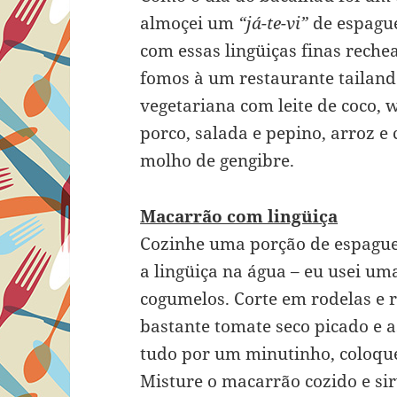
almoçei um
“já-te-vi”
de espague
com essas lingüiças finas reche
fomos à um restaurante tailand
vegetariana com leite de coco, 
porco, salada e pepino, arroz 
molho de gengibre.
Macarrão com lingüiça
Cozinhe uma porção de espague
a lingüiça na água – eu usei um
cogumelos. Corte em rodelas e r
bastante tomate seco picado e 
tudo por um minutinho, coloque 
Misture o macarrão cozido e si