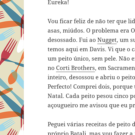
Eureka!
Vou ficar feliz de não ter que l
asas, miúdos. O problema era O
desossado. Fui ao
Nugget
, um s
temos aqui em Davis. Vi que o
um peito único, sem pele. Não e
no
Corti Brothers
, em Sacramen
inteiro, desossou e abriu o pei
Perfecto! Comprei dois, porque
Natal. Cada peito pesou cinco p
açougueiro me avisou que eu pr
Peguei várias receitas de peito 
próprio Batali, mas vou fazer a