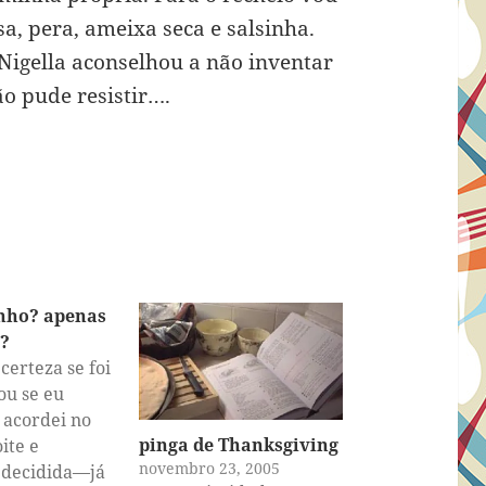
a, pera, ameixa seca e salsinha.
Nigella aconselhou a não inventar
o pude resistir….
nho? apenas
?
certeza se foi
ou se eu
 acordei no
pinga de Thanksgiving
ite e
novembro 23, 2005
 decidida—já