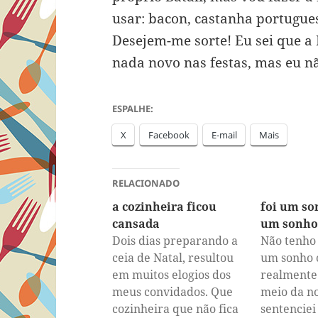
usar: bacon, castanha portugues
Desejem-me sorte! Eu sei que a 
nada novo nas festas, mas eu nã
ESPALHE:
X
Facebook
E-mail
Mais
RELACIONADO
a cozinheira ficou
foi um so
cansada
um sonho
Dois dias preparando a
Não tenho 
ceia de Natal, resultou
um sonho 
em muitos elogios dos
realmente
meus convidados. Que
meio da no
cozinheira que não fica
sentenciei