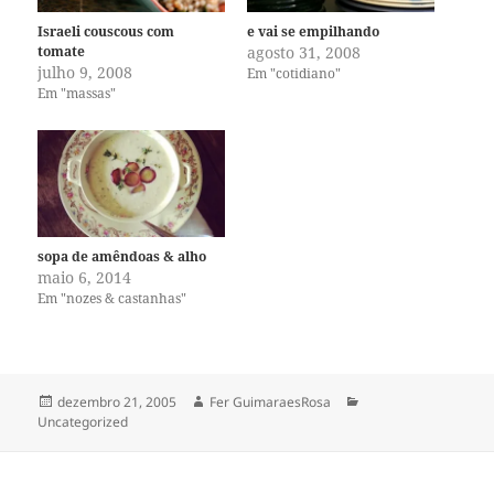
Israeli couscous com
e vai se empilhando
tomate
agosto 31, 2008
julho 9, 2008
Em "cotidiano"
Em "massas"
sopa de amêndoas & alho
maio 6, 2014
Em "nozes & castanhas"
Publicado
Autor
Categorias
dezembro 21, 2005
Fer GuimaraesRosa
em
Uncategorized