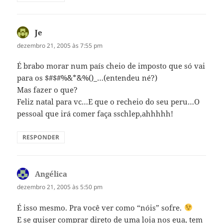
Je
disse:
dezembro 21, 2005 às 7:55 pm
É brabo morar num país cheio de imposto que só vai
para os $#$#%¨&*¨&%()_…(entendeu né?)
Mas fazer o que?
Feliz natal para vc…E que o recheio do seu peru…O
pessoal que irá comer faça sschlep,ahhhhh!
RESPONDER
Angélica
disse:
dezembro 21, 2005 às 5:50 pm
É isso mesmo. Pra você ver como “nóis” sofre.
E se quiser comprar direto de uma loja nos eua, tem