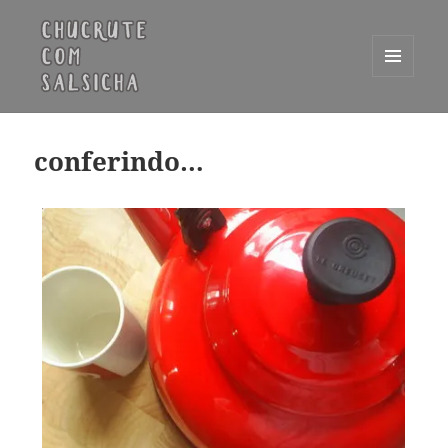
MENU
E
Chucrute com Salsicha
WIDGETS
conferindo…