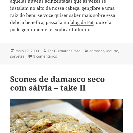
aquelas nuvens acinzentadas que às vezes se
instalam no alto da nossa cabeça. gengibre é uma
raiz do bem. se você quiser saber mais sobre essa
delícia benéfica, passa lá no
blog da Pat
, que ela
pode gentilmente te explicar tudinho.
Publicado
Autor
Categorias
maio 17, 2009
Fer GuimaraesRosa
damasco
,
iogurte
,
em
em frogurt de damasco & gengibre
sorvetes
9 comentários
Scones de damasco seco
com sálvia – take II