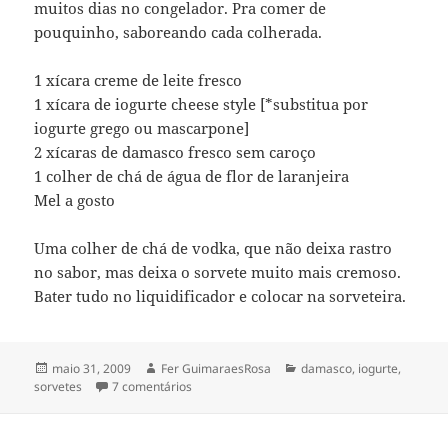
muitos dias no congelador. Pra comer de
pouquinho, saboreando cada colherada.
1 xícara creme de leite fresco
1 xícara de iogurte cheese style [*substitua por
iogurte grego ou mascarpone]
2 xícaras de damasco fresco sem caroço
1 colher de chá de água de flor de laranjeira
Mel a gosto
Uma colher de chá de vodka, que não deixa rastro
no sabor, mas deixa o sorvete muito mais cremoso.
Bater tudo no liquidificador e colocar na sorveteira.
Publicado
Autor
Categorias
maio 31, 2009
Fer GuimaraesRosa
damasco
,
iogurte
,
em
em gelado de damasco
sorvetes
7 comentários