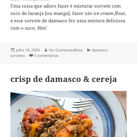
Uma coisa que adoro fazer é misturar sorvete com
suco de laranja [ou manga], fazer um
ice cream float
,
e esse sorvete de damasco fez uma mistura deliciosa
com o suco. Hm!
Publicado
Autor
Categorias
julho 18, 2009
Fer GuimaraesRosa
damasco
,
em
em gelado de damasco & alecrim
sorvetes
5 comentários
crisp de damasco & cereja