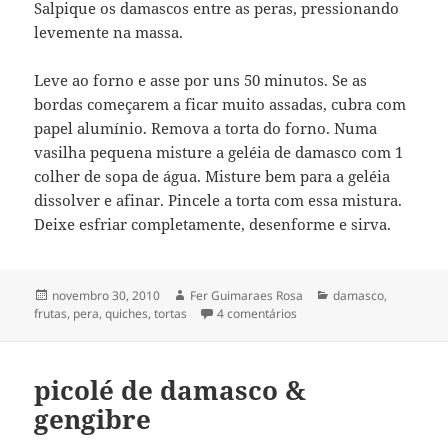
Salpique os damascos entre as peras, pressionando
levemente na massa.
Leve ao forno e asse por uns 50 minutos. Se as
bordas começarem a ficar muito assadas, cubra com
papel alumínio. Remova a torta do forno. Numa
vasilha pequena misture a geléia de damasco com 1
colher de sopa de água. Misture bem para a geléia
dissolver e afinar. Pincele a torta com essa mistura.
Deixe esfriar completamente, desenforme e sirva.
Publicado
Autor
Categorias
novembro 30, 2010
Fer Guimaraes Rosa
damasco
,
em
em torta de pera & damas
frutas
,
pera
,
quiches, tortas
4 comentários
picolé de damasco &
gengibre