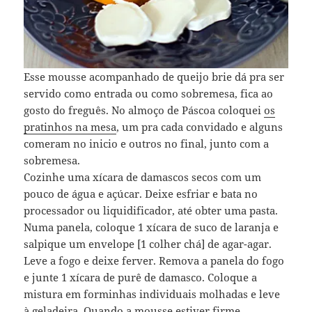
Esse mousse acompanhado de queijo brie dá pra ser
servido como entrada ou como sobremesa, fica ao
gosto do freguês. No almoço de Páscoa coloquei
os
pratinhos na mesa
, um pra cada convidado e alguns
comeram no inicio e outros no final, junto com a
sobremesa.
Cozinhe uma xícara de damascos secos com um
pouco de água e açúcar. Deixe esfriar e bata no
processador ou liquidificador, até obter uma pasta.
Numa panela, coloque 1 xícara de suco de laranja e
salpique um envelope [1 colher chá] de agar-agar.
Leve a fogo e deixe ferver. Remova a panela do fogo
e junte 1 xícara de purê de damasco. Coloque a
mistura em forminhas individuais molhadas e leve
à geladeira. Quando a mousse estiver firme,