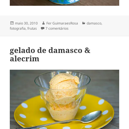
Publicado
Autor
Categorias
maio 30, 2010
Fer GuimaraesRosa
damasco
,
em
em os damascos
fotografia
,
frutas
7 comentários
gelado de damasco &
alecrim