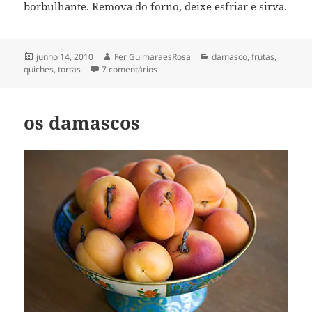
borbulhante. Remova do forno, deixe esfriar e sirva.
Publicado
Autor
Categorias
junho 14, 2010
Fer GuimaraesRosa
damasco
,
frutas
,
em
em galette de damasco
quiches, tortas
7 comentários
os damascos