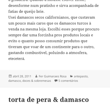
desenforme num pratinho e sirva acompanhada de
fatias de queijo brie.
Usei damascos secos californianos, que custavam
um pouco mais caros que os damascos turcos à
venda na mesma loja. Escolhi esses porque procuro
sempre dar uma forcinha pros produtos locais e
evito o quanto posso consumir produtos que
tiveram que voar de um continente para o outro,
gastando combustivel, poluindo a atmosfera,
eteceterá.
Publicado
Autor
Categorias
abril 28, 2011
Fer Guimaraes Rosa
antepasto
,
em
em mousse de damasc
damasco
,
doces & sobremesas
5 comentários
torta de pera & damasco