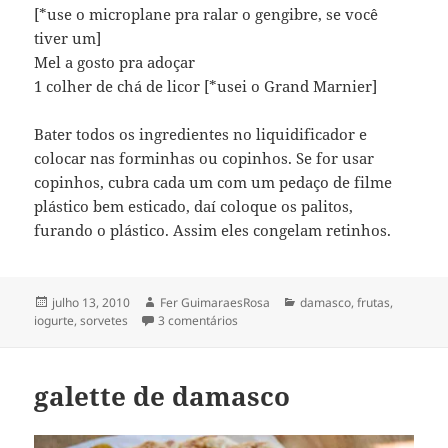
[*use o microplane pra ralar o gengibre, se você
tiver um]
Mel a gosto pra adoçar
1 colher de chá de licor [*usei o Grand Marnier]
Bater todos os ingredientes no liquidificador e
colocar nas forminhas ou copinhos. Se for usar
copinhos, cubra cada um com um pedaço de filme
plástico bem esticado, daí coloque os palitos,
furando o plástico. Assim eles congelam retinhos.
Publicado
Autor
Categorias
julho 13, 2010
Fer GuimaraesRosa
damasco
,
frutas
,
em
em picolé de damasco & gengibre
iogurte
,
sorvetes
3 comentários
galette de damasco