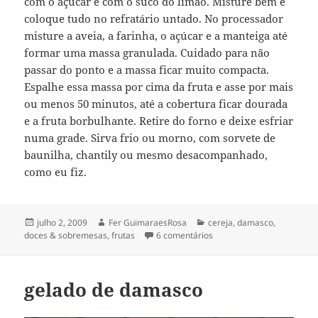
com o açúcar e com o suco do limão. Misture bem e
coloque tudo no refratário untado. No processador
misture a aveia, a farinha, o açúcar e a manteiga até
formar uma massa granulada. Cuidado para não
passar do ponto e a massa ficar muito compacta.
Espalhe essa massa por cima da fruta e asse por mais
ou menos 50 minutos, até a cobertura ficar dourada
e a fruta borbulhante. Retire do forno e deixe esfriar
numa grade. Sirva frio ou morno, com sorvete de
baunilha, chantily ou mesmo desacompanhado,
como eu fiz.
Publicado
Autor
Categorias
julho 2, 2009
Fer GuimaraesRosa
cereja
,
damasco
,
em
em crisp de damasco & ce
doces & sobremesas
,
frutas
6 comentários
gelado de damasco