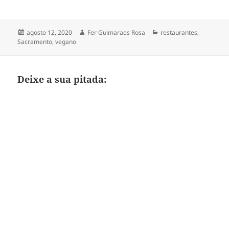
Publicado
Autor
Categorias
agosto 12, 2020
Fer Guimaraes Rosa
restaurantes
,
em
Sacramento
,
vegano
Deixe a sua pitada: