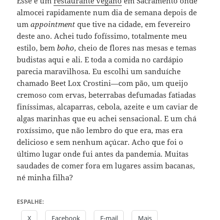
Esse é um
restaurante vegano
em Sacramento onde
almocei rapidamente num dia de semana depois de
um
appointment
que tive na cidade, em fevereiro
deste ano. Achei tudo fofíssimo, totalmente meu
estilo, bem
boho
, cheio de flores nas mesas e temas
budistas aqui e ali. E toda a comida no cardápio
parecia maravilhosa. Eu escolhi um sanduíche
chamado Beet Lox Crostini—com pão, um queijo
cremoso com ervas, beterrabas defumadas fatiadas
finíssimas, alcaparras, cebola, azeite e um caviar de
algas marinhas que eu achei sensacional. E um chá
roxíssimo, que não lembro do que era, mas era
delicioso e sem nenhum açúcar. Acho que foi o
último lugar onde fui antes da pandemia. Muitas
saudades de comer fora em lugares assim bacanas,
né minha filha?
ESPALHE:
X
Facebook
E-mail
Mais