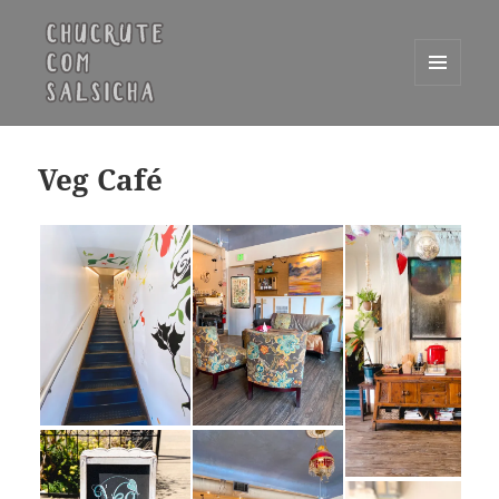
MENU
E
Chucrute com Salsicha
WIDGETS
Veg Café