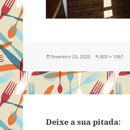
Publicado
Tamanho
fevereiro 25, 2020
800 × 1067
em
completo
Deixe a sua pitada: