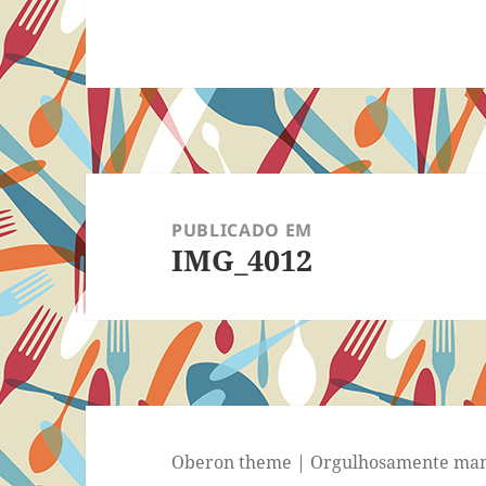
Navegação
de
PUBLICADO EM
IMG_4012
Post
Oberon theme
|
Orgulhosamente man