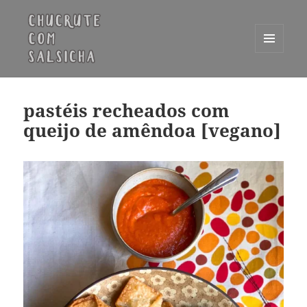
MENU
E
Chucrute com Salsicha
WIDGETS
pastéis recheados com
queijo de amêndoa [vegano]