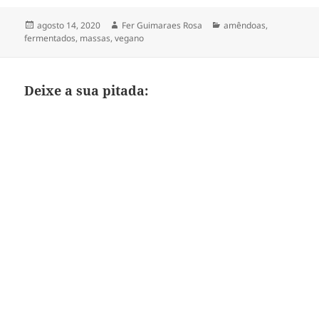
Publicado
Autor
Categorias
agosto 14, 2020
Fer Guimaraes Rosa
amêndoas
,
em
fermentados
,
massas
,
vegano
Deixe a sua pitada: