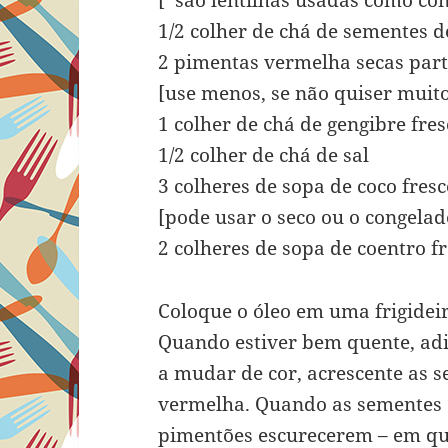
[*são lentilhas usadas como co
1/2 colher de chá de sementes
2 pimentas vermelha secas part
[use menos, se não quiser muit
1 colher de chá de gengibre fre
1/2 colher de chá de sal
3 colheres de sopa de coco fres
[pode usar o seco ou o congelad
2 colheres de sopa de coentro f
Coloque o óleo em uma frigidei
Quando estiver bem quente, adi
a mudar de cor, acrescente as 
vermelha. Quando as sementes 
pimentões escurecerem – em que