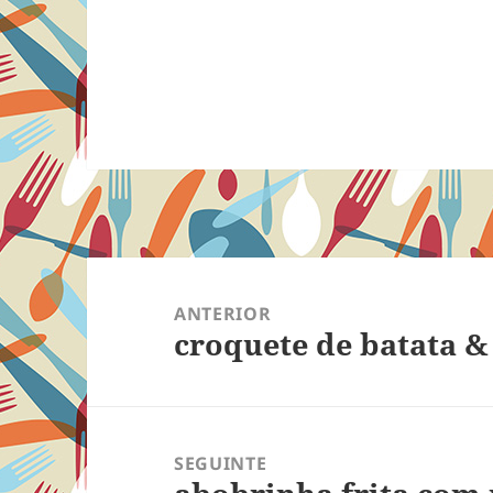
Navegação
de
ANTERIOR
croquete de batata &
Post
Post
anterior:
SEGUINTE
Próximo