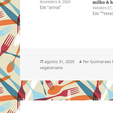
dezembro 8, 2020
milho & h
Em "arroz"
outubro 27,
Em "*recei
Publicado
Autor
agosto 31, 2020
Fer Guimaraes 
em
vegetariano