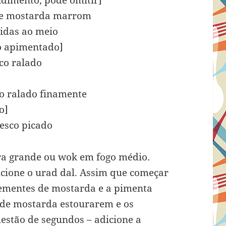
ndimento, pode omitir]
 de mostarda marrom
idas ao meio
o apimentado]
sco ralado
co ralado finamente
o]
resco picado
ra grande ou wok em fogo médio.
cione o urad dal. Assim que começar
sementes de mostarda e a pimenta
de mostarda estourarem e os
stão de segundos – adicione a