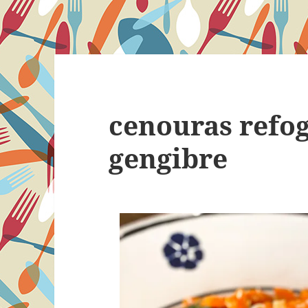
cenouras refo
gengibre