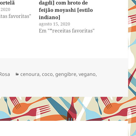
ortelã
dagdi] com broto de
 2020
feijão moyashi [estilo
tas favoritas"
indiano]
agosto 15, 2020
Em "*receitas favoritas"
Categorias
Rosa
cenoura
,
coco
,
gengibre
,
vegano
,