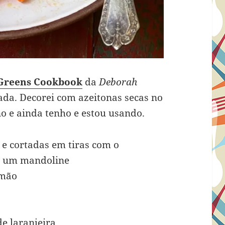
Greens Cookbook
da
Deborah
icada. Decorei com azeitonas secas no
o e ainda tenho e estou usando.
 e cortadas em tiras com o
m um mandoline
imão
de laranjeira