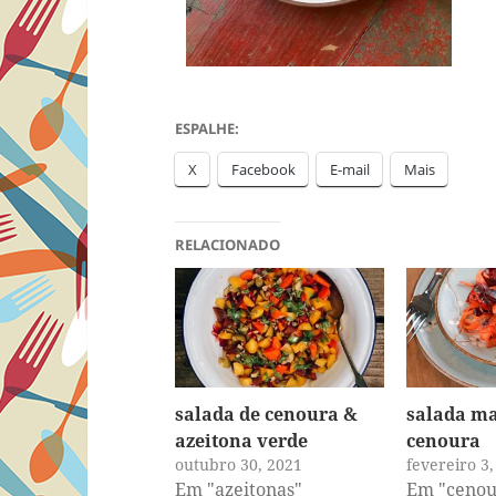
ESPALHE:
X
Facebook
E-mail
Mais
RELACIONADO
salada de cenoura &
salada m
azeitona verde
cenoura
outubro 30, 2021
fevereiro 3
Em "azeitonas"
Em "cenou