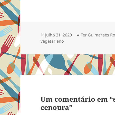
Publicado
Autor
julho 31, 2020
Fer Guimaraes R
em
vegetariano
Um comentário em “
cenoura”