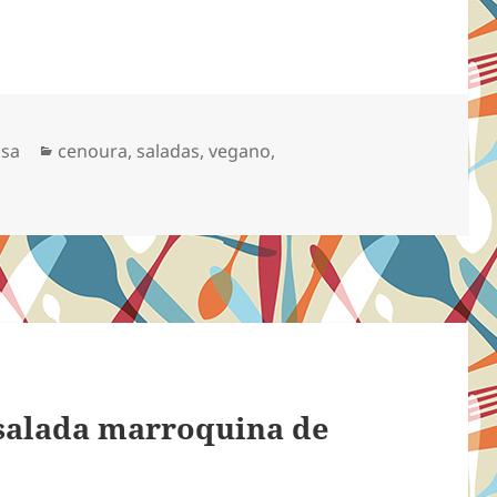
Categorias
osa
cenoura
,
saladas
,
vegano
,
salada marroquina de