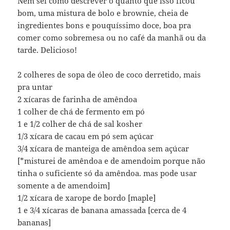
Nem sei como descrever o quanto que isso ficou
bom, uma mistura de bolo e brownie, cheia de
ingredientes bons e pouquíssimo doce, boa pra
comer como sobremesa ou no café da manhã ou da
tarde. Delicioso!
2 colheres de sopa de óleo de coco derretido, mais
pra untar
2 xícaras de farinha de amêndoa
1 colher de chá de fermento em pó
1 e 1/2 colher de chá de sal kosher
1/3 xícara de cacau em pó sem açúcar
3/4 xícara de manteiga de amêndoa sem açúcar
[*misturei de amêndoa e de amendoim porque não
tinha o suficiente só da amêndoa. mas pode usar
somente a de amendoim]
1/2 xícara de xarope de bordo [maple]
1 e 3/4 xícaras de banana amassada [cerca de 4
bananas]