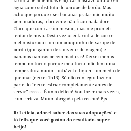
farinha de amêndoas e açúcar mascavo diluído em
água como substituto do xarope de bordo. Mas
acho que porque usei bananas pratas não muito
bem maduras, o brownie não ficou nada doce.
Claro que comi assim mesmo, mas me prometi
tentar de novo. Desta vez usei farinha de coco e
mel misturado com um pouquinho de xarope de
bordo (que ganhei de souvenir de viagem) e
bananas nanicas beeem maduras! Deixei menos
tempo no forno porque meu forno não tem uma
temperatura muito confiável e fiquei com medo de
queimar (deixei 1h15). Só não consegui fazer a
parte do “deixe esfriar completamente antes de
servir” rsssss. É uma delícia! Vou fazer mais vezes,
com certeza. Muito obrigada pela receita! Bjs
R: Leticia, adorei saber das suas adaptações! e
tô feliz que você gostou do resultado. super
beijo!