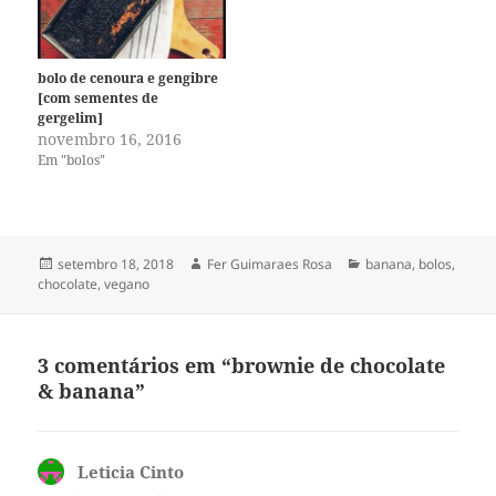
bolo de cenoura e gengibre
[com sementes de
gergelim]
novembro 16, 2016
Em "bolos"
Publicado
Autor
Categorias
setembro 18, 2018
Fer Guimaraes Rosa
banana
,
bolos
,
em
chocolate
,
vegano
3 comentários em “brownie de chocolate
& banana”
Leticia Cinto
disse: