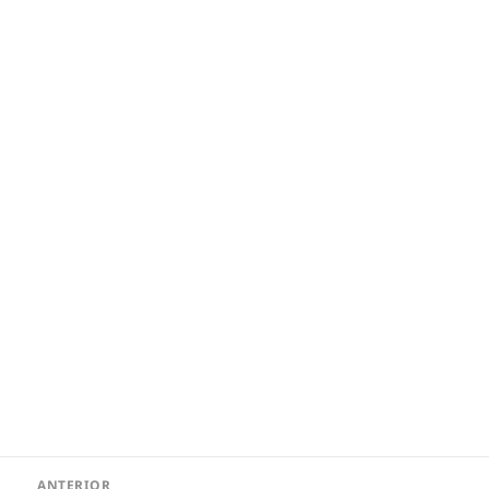
Navegação
ANTERIOR